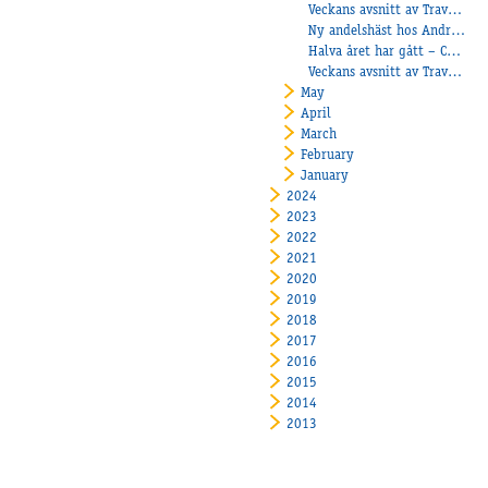
Veckans avsnitt av Travtjöt
Ny andelshäst hos André Eklundh
Halva året har gått – Christoffer Eriksson om framgångarna hittills och förväntningarna framåt
Veckans avsnitt av Travtjöt
May
April
March
February
January
2024
2023
2022
2021
2020
2019
2018
2017
2016
2015
2014
2013