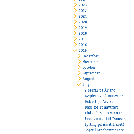
2023
2022
2021
2020
2019
2018
2017
2016
2015
December
November
October
September
August
July
2 segrar på Årjäng!
Bygdetrav på Dunevad!
Dubbel på Arvika!
Dags för Ponnytrav!
Idol och Youlo vann race på Halmstad!
Programmet till Dunevad!
Fyrling på Åmålstravet!
Seger i Stochampionatet för Some Summit och Veijo Heiskanen