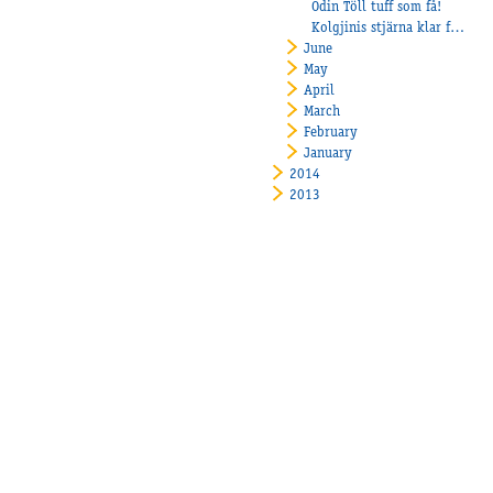
Odin Töll tuff som få!
​Kolgjinis stjärna klar för Åby Stora Pris!
June
May
April
March
February
January
2014
2013