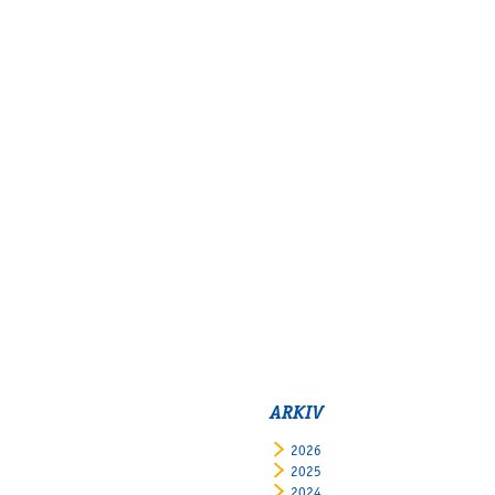
Supertorsdag
Ponnytravtävlingar
Ridsport
Om travskolan
Samarbetspartners
Licenskurser
Kursutbud och Aktiviteter
Ungdoms­stipendium
Ledningsgrupp
Kontakt
Styrelsen
ARKIV
Åby Trav­sällskap
2026
Intresseföreningar
2025
2024
Press