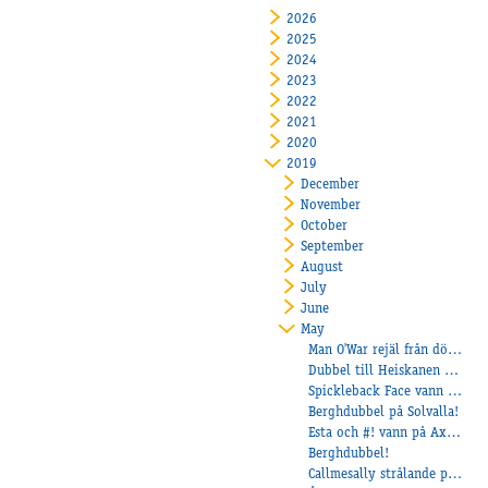
2026
2025
2024
2023
2022
2021
2020
2019
December
November
October
September
August
July
June
May
Man O'War rejäl från dödens
Dubbel till Heiskanen på Jägers!
Spickleback Face vann från dödens
Berghdubbel på Solvalla!
Esta och #! vann på Axevalla!
Berghdubbel!
Callmesally strålande på Mantorp!