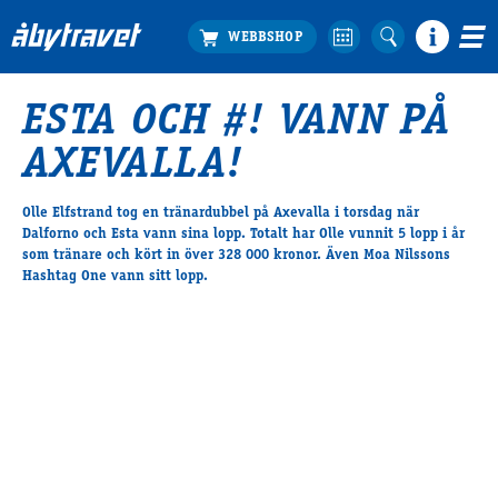
ESTA OCH #! VANN PÅ
Köp biljett
AXEVALLA!
Travprogrammet
Boka ställplats
Olle Elfstrand tog en tränardubbel på Axevalla i torsdag när
Bra att veta
Dalforno och Esta vann sina lopp. Totalt har Olle vunnit 5 lopp i år
Restauranger
som tränare och kört in över 328 000 kronor. Även Moa Nilssons
Hashtag One vann sitt lopp.
Catering by Lyon
Hotell nära oss
Nybörjar­guide
Presentkort
Tävlingsdagar
FAQ