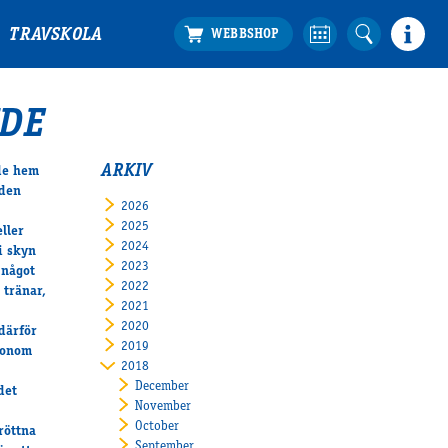
TRAVSKOLA
NDE
ARKIV
ade hem
 den
2026
2025
ller
2024
i skyn
2023
 något
2022
 tränar,
2021
2020
därför
2019
 honom
2018
December
det
November
October
röttna
September