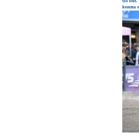
till slu
komma u