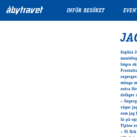
INFÖR BESÖKET
EVEN
JA
Sophia J
montélop
högre sk
Prestati
segerges
många me
extra fö
deläger o
– Segerg
vågar ja
som jag 
In på up
Tiptoe s
– Vi fic