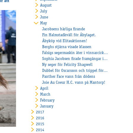
ör att
August
July
June
May
Jacobsens härliga firande
Fin Halmstadkväll för Åbylaget.
Åbyköp vid Elitauktionen!
Berghs stjärna visade klassen
Falsigs segermaskin åter i vinnarcirkeln
Sophia Jacobsen firade framgångar i Norge
Ny seger för Felicity Shagwell
Dubbel för Oscarsson och trippel för Heiskanen
Panther Face vann från dödens
Joie Au Coeur H.C. vann på Mantorp!
April
March
February
January
2017
2016
2015
2014