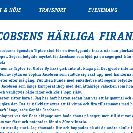
T & NÖJE
TRAVSPORT
EVENEMANG
COBSENS HÄRLIGA FIRA
acobsens ögonsten Tiptoe stod för en övertygande insats när han plock
pet. Segern betydde mycket för Jacobsen som bjöd på en segergest från
ola
onen av
Tiptoe
(e. Order By Fax) gick inte att klaga på. Det gjorde inte he
ten av ryttaren Sophia Jacobsen som ställde sig rakt upp med händerna 
ter efter målgång. Publiken kunde med enkelhet se att segern betydde
r Jacobsen som länge kamperat ihop med den åttaårige valacken som hon
ch vanligtvis både rider och kör i lopp själv.
esten sitter bara i. Jag har haft hästen sedan han var ett år gammal och 
g göra det. Det är självklart extra att få vinna och fira tillsammans med
haft länge, sade Sophie Jacobsen.
ploppet var det flera ekipage som hade chans på seger, men till sist var 
om var först och noterades för sin 20:e viktoria.
k en otrolig start. Jag chansade lite och hoppades på att de andra skulle t