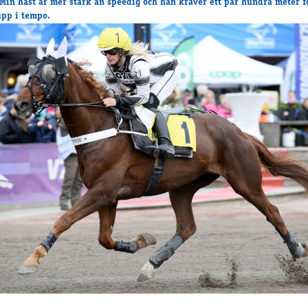
t. Min häst är mer stark än speedig och han kräver ett par hundra meter f
pp i tempo.