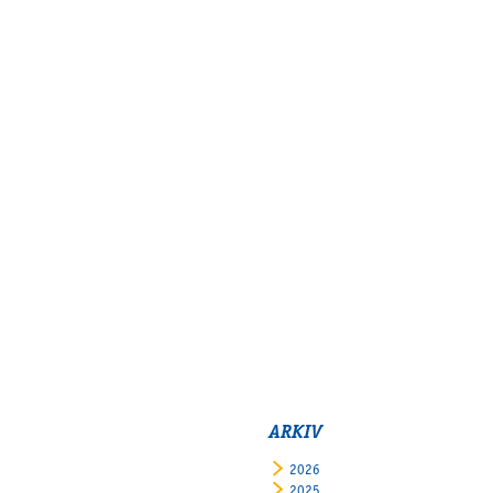
Supertorsdag
Ponnytravtävlingar
Ridsport
Om travskolan
Samarbetspartners
Licenskurser
Kursutbud och Aktiviteter
Ungdoms­stipendium
Ledningsgrupp
Kontakt
Styrelsen
ARKIV
Åby Trav­sällskap
Intresseföreningar
2026
2025
Press