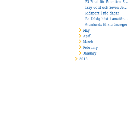
E3 Final för Valentino Strix
Izzy Gold och Seven Jersey vann på Åmål
Ridsport i nio dagar
Bo Falsig bäst i amatörloppet
Granlunds första årsseger
May
April
March
February
January
2013