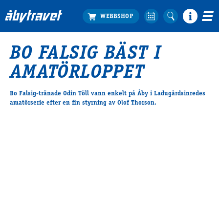
BO FALSIG BÄST I
Köp biljett
AMATÖRLOPPET
Travprogrammet
Boka ställplats
Bo Falsig-tränade Odin Töll vann enkelt på Åby i Ladugårdsinredes
Bra att veta
amatörserie efter en fin styrning av Olof Thorson.
Restauranger
Catering by Lyon
Hotell nära oss
Nybörjar­guide
Presentkort
Tävlingsdagar
FAQ