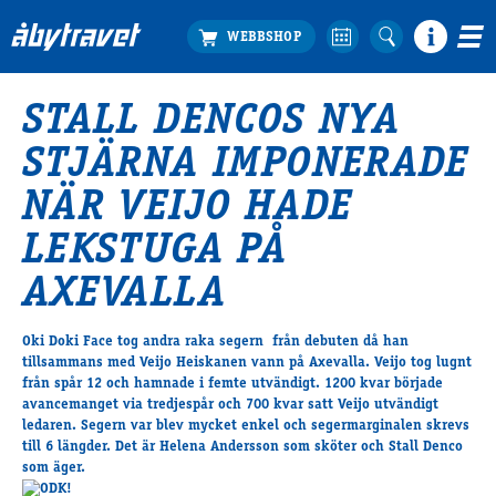
STALL DENCOS NYA
Köp biljett
STJÄRNA IMPONERADE
Travprogrammet
Boka ställplats
NÄR VEIJO HADE
Bra att veta
LEKSTUGA PÅ
Restauranger
Catering by Lyon
AXEVALLA
Hotell nära oss
Nybörjar­guide
Oki Doki Face tog andra raka segern från debuten då han
tillsammans med Veijo Heiskanen vann på Axevalla. Veijo tog lugnt
Presentkort
från spår 12 och hamnade i femte utvändigt. 1200 kvar började
Tävlingsdagar
avancemanget via tredjespår och 700 kvar satt Veijo utvändigt
FAQ
ledaren. Segern var blev mycket enkel och segermarginalen skrevs
till 6 längder. Det är Helena Andersson som sköter och Stall Denco
som äger.