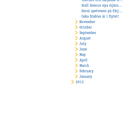
Thorson och Järpedal dubblade!
Stall Dencos nya stjärna imponerade när Veijo hade lekstuga på Axevalla
Inoui spetsvann på Färjestad!
Ceka Stables är i flytet!
November
October
September
August
July
June
May
April
March
February
January
2013