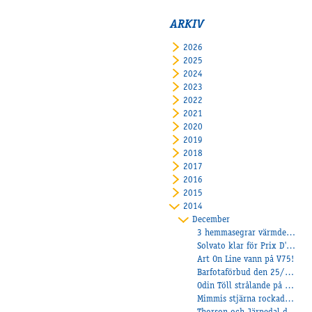
ARKIV
2026
2025
2024
2023
2022
2021
2020
2019
2018
2017
2016
2015
2014
December
3 hemmasegrar värmde under juldagen
Solvato klar för Prix D'Amerique!
Art On Line vann på V75!
Barfotaförbud den 25/12 beslutat av banveterinären
Odin Töll strålande på V75!
Mimmis stjärna rockade på Axevalla!