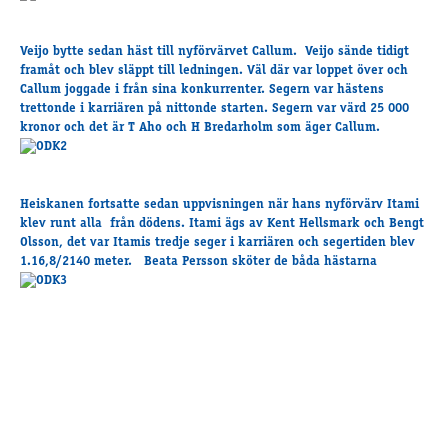
Travkonferens
Exponering & värdskap
Veijo bytte sedan häst till nyförvärvet Callum. Veijo sände tidigt
Aktiviteter
framåt och blev släppt till ledningen. Väl där var loppet över och
Callum joggade i från sina konkurrenter. Segern var hästens
trettonde i karriären på nittonde starten. Segern var värd 25 000
kronor och det är T Aho och H Bredarholm som äger Callum.
Hört och hänt
Tävling
Tävlingsserier
Heiskanen fortsatte sedan uppvisningen när hans nyförvärv Itami
Träning och provlopp
klev runt alla från dödens. Itami ägs av Kent Hellsmark och Bengt
Aktiva
Olsson, det var Itamis tredje seger i karriären och segertiden blev
1.16,8/2140 meter. Beata Persson sköter de båda hästarna
Månadens hästägare 2026
Månadens B-tränare 2026
Euro Classic Trot
Andelshästar
Åby Stora Pris 2026
Supertorsdag för företag