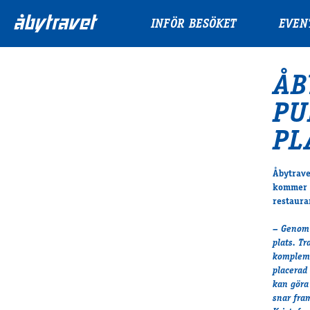
INFÖR BESÖKET
EVEN
ÅB
PU
PL
Åbytrave
kommer d
restaura
– Genom 
plats. Tr
kompleme
placerad
kan göra
snar fram