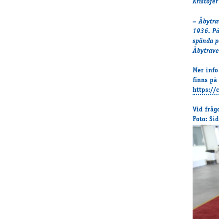
Kristofe
– Åbytra
1936. På 
spända på
Åbytrave
Mer info
finns på
https://
Vid fråg
Foto: Si