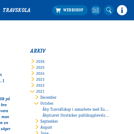
TRAVSKOLA
ARKIV
2026
2025
2024
t
2023
. I
2022
2021
December
lik på
October
 bra
Åby Travsällskap i samarbete med Europeiska jordbruksfonden
 vara
Åbytravet förstärker publikupplevelsen på plats!
ot man
September
om en
August
 säger
June