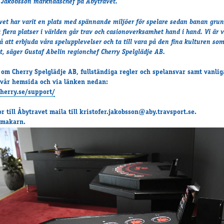
r Jakobsson marknadschef på Åbytravet.
vet har varit en plats med spännande miljöer för spelare sedan banan gru
flera platser i världen går trav och casionoverksamhet hand i hand. Vi är v
 att erbjuda våra spelupplevelser och ta till vara på den fina kulturen som
t, säger Gustaf Abelin regionchef Cherry Spelglädje AB.
 om Cherry Spelglädje AB, fullständiga regler och spelansvar samt vanlig
 vår hemsida och via länken nedan:
cherry.se/support/
or till Åbytravet maila till kristofer.jakobsson@aby.travsport.se.
dmakarn.