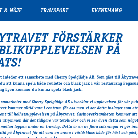
T & NÖJE
TRAVSPORT
EVENEMANG
YTRAVET FÖRSTÄRKER
BLIKUPPLEVELSEN PÅ
ATS!
t inleder ett samarbete med Cherry Spelglädje AB. Som gäst till Åbytrave
u att kunna spela både roulette och black jack i vår restaurang Pegasus
ng Lyon kommer du kunna spela black jack.
samarbetet med Cherry Spelglädje AB utvecklar vi upplevelsen för vår pub
avet kommer alltid vara i centrum för oss men vi ser detta inslaget som ett
nt till helhetsupplevelsen på Åbytravet. Casinoverksamheten kommer att
 i utrymmen där det tidigare var totoluckor och vi ser även detta som någ
 mellan loppen under en travdag. Detta är en av flera satsningar vi gör in
tid på Åbytravet för att vara en arena i världsklass både för häst och gäst,