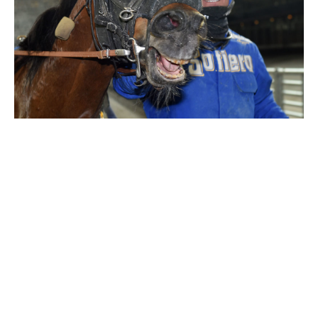
Travkonferens
Exponering & värdskap
Aktiviteter
Hört och hänt
Tävling
Tävlingsserier
Träning och provlopp
Aktiva
Månadens hästägare 2026
Månadens B-tränare 2026
Euro Classic Trot
Andelshästar
Åby Stora Pris 2026
Supertorsdag för företag