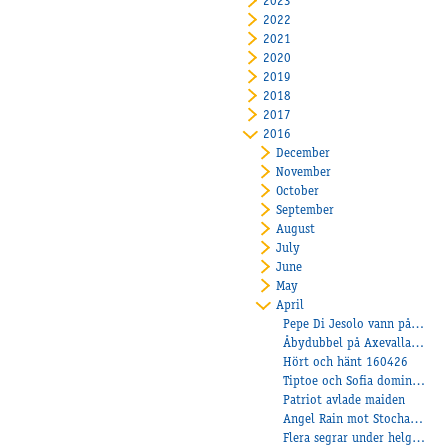
2023
2022
2021
2020
2019
2018
2017
2016
December
November
October
September
August
July
June
May
April
Pepe Di Jesolo vann på Solvalla!
Åbydubbel på Axevalla där Amanda skrällde!
Hört och hänt 160426
Tiptoe och Sofia dominerar!
Patriot avlade maiden
Angel Rain mot Stochampionatet!
Flera segrar under helgen!