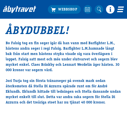
ÅBYDUBBEL!
Köp biljett
Travprogrammet
Bo Falsig tog en fin seger igår då han vann med Barfighter L.M.,
hästens andra seger i regi Falsig. Barfighter L.M.hamnade långt
Boka ställplats
bak från start men hästens stryka visade sig vara överlägsen i
Bra att veta
loppet. Falsig satt mest och mös under slutvarvet och segern blev
Restauranger
mycket enkel. Claes Brinkby och Lennart Werdelin äger hästen. 30
000 kronor var segern värd.
Catering by Lyon
Hotell nära oss
Jori Turja tog sin första tränarseger på svensk mark sedan
återkomsten då Stella Di Azzurra spårade runt om för André
Nybörjar­guide
Eklundh. Eklundh hittade till ledningen och Stella dansande undan
Presentkort
mycket enkelt till slut. Detta var andra raka segern för Stella Di
Tävlingsdagar
Azzurra och det treåriga stoet har nu tjänat 40 000 kronor.
FAQ