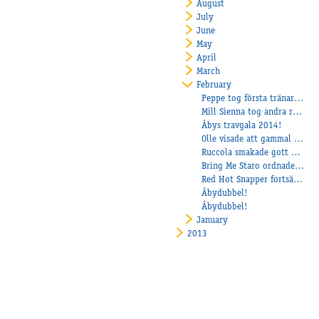
August
July
June
May
April
March
February
Peppe tog första tränarsegern!
Mill Sienna tog andra raka segern på Halmstad.
Åbys travgala 2014!
Olle visade att gammal är äldst!
Ruccola smakade gott på lunchen!
Bring Me Staro ordnade Moas första seger!
Red Hot Snapper fortsätter vinna!
Åbydubbel!
Åbydubbel!
January
2013