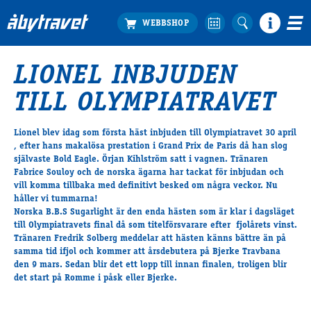
LIONEL INBJUDEN
Köp biljett
TILL OLYMPIATRAVET
Travprogrammet
Boka ställplats
Lionel blev idag som första häst inbjuden till Olympiatravet 30 april
Bra att veta
, efter hans makalösa prestation i Grand Prix de Paris då han slog
Restauranger
självaste Bold Eagle. Örjan Kihlström satt i vagnen. Tränaren
Fabrice Souloy och de norska ägarna har tackat för inbjudan och
Catering by Lyon
vill komma tillbaka med definitivt besked om några veckor. Nu
Hotell nära oss
håller vi tummarna!
Nybörjar­guide
Norska B.B.S Sugarlight är den enda hästen som är klar i dagsläget
till Olympiatravets final då som titelförsvarare efter fjolårets vinst.
Presentkort
Tränaren Fredrik Solberg meddelar att hästen känns bättre än på
Tävlingsdagar
samma tid ifjol och kommer att årsdebutera på Bjerke Travbana
den 9 mars. Sedan blir det ett lopp till innan finalen, troligen blir
FAQ
det start på Romme i påsk eller Bjerke.