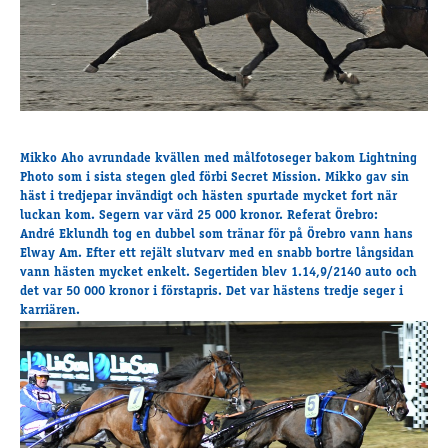
Travkonferens
Exponering & värdskap
Aktiviteter
Hört och hänt
Tävling
Mikko Aho avrundade kvällen med målfotoseger bakom
Lightning
Photo
som i sista stegen gled förbi Secret Mission. Mikko gav sin
Tävlingsserier
häst i tredjepar invändigt och hästen spurtade mycket fort när
Träning och provlopp
luckan kom. Segern var värd 25 000 kronor. Referat Örebro:
André Eklundh tog en dubbel som tränar för på Örebro vann hans
Aktiva
Elway Am. Efter ett rejält slutvarv med en snabb bortre långsidan
Månadens hästägare 2026
vann hästen mycket enkelt. Segertiden blev 1.14,9/2140 auto och
Månadens B-tränare 2026
det var 50 000 kronor i förstapris. Det var hästens tredje seger i
karriären.
Euro Classic Trot
Andelshästar
Åby Stora Pris 2026
Supertorsdag för företag