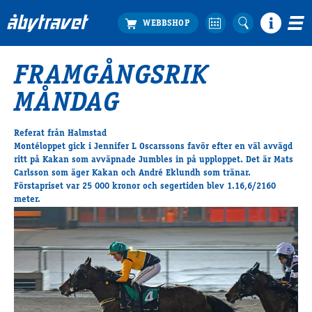
FRAMGÅNGSRIK
Köp biljett
MÅNDAG
Travprogrammet
Boka ställplats
Referat från Halmstad
Bra att veta
Montéloppet gick i Jennifer L Oscarssons favör efter en väl avvägd
Restauranger
ritt på
Kakan
som avväpnade Jumbles in på upploppet. Det är Mats
Carlsson som äger Kakan och André Eklundh som tränar.
Catering by Lyon
Förstapriset var 25 000 kronor och segertiden blev 1.16,6/2160
Hotell nära oss
meter.
Nybörjar­guide
Presentkort
Tävlingsdagar
FAQ