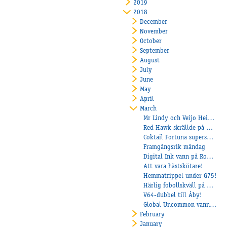
2019
2018
December
November
October
September
August
July
June
May
April
March
Mr Lindy och Veijo Heiskanen imponerade på Jägersro
Red Hawk skrällde på Axevalla!
Coktail Fortuna supersnabb på Solvalla
Framgångsrik måndag
Digital Ink vann på Romme
Att vara hästskötare!
Hemmatrippel under G75!
Härlig fobollskväll på Åby!
V64-dubbel till Åby!
Global Uncommon vann på Örebro
February
January