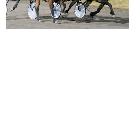
Supertorsdag
Ponnytravtävlingar
Ridsport
Om travskolan
Samarbetspartners
Licenskurser
Kursutbud och Aktiviteter
Ungdoms­stipendium
Ledningsgrupp
Kontakt
Styrelsen
Åby Trav­sällskap
Intresseföreningar
Press