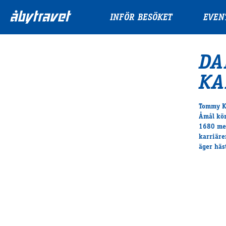
INFÖR BESÖKET
EVEN
DA
KA
Tommy Ka
Åmål kör
1680 met
karriäre
äger häs