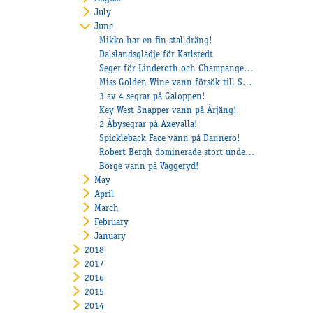
July
June
Mikko har en fin stalldräng!
Dalslandsglädje för Karlstedt
Seger för Linderoth och Champangen på Kalmar!
Miss Golden Wine vann försök till Stosprinten!
3 av 4 segrar på Galoppen!
Key West Snapper vann på Årjäng!
2 Åbysegrar på Axevalla!
Spickleback Face vann på Dannero!
Robert Bergh dominerade stort under Skelleftetravets midnattstrav och ordnade fyra vinster!
Börge vann på Vaggeryd!
May
April
March
February
January
2018
2017
2016
2015
2014