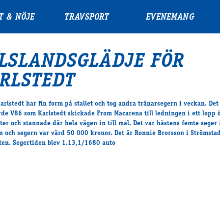
T & NÖJE
TRAVSPORT
EVENEMANG
LSLANDSGLÄDJE FÖR
RLSTEDT
rlstedt har fin form på stallet och tog andra tränarsegern i veckan. Det
de V86 som Karlstedt skickade From Macarena till ledningen i ett lopp 
er och stannade där hela vägen in till mål. Det var hästens femte seger 
n och segern var värd 50 000 kronor. Det är Ronnie Brorsson i Strömsta
ten. Segertiden blev 1.13,1/1680 auto