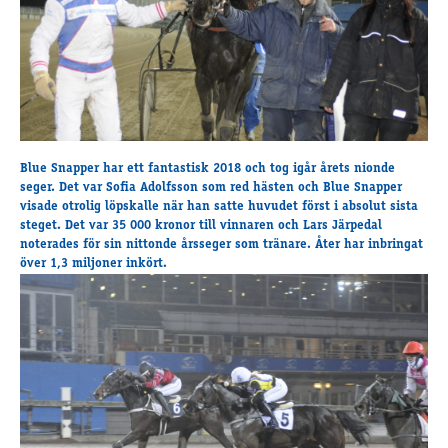
Travkonferens
Exponering & värdskap
Aktiviteter
Hört och hänt
Tävling
Blue Snapper har ett fantastisk 2018 och tog igår årets nionde
Tävlingsserier
seger. Det var Sofia Adolfsson som red hästen och Blue Snapper
visade otrolig löpskalle när han satte huvudet först i absolut sista
Träning och provlopp
steget. Det var 35 000 kronor till vinnaren och Lars Järpedal
Aktiva
noterades för sin nittonde årsseger som tränare. Åter har inbringat
Månadens hästägare 2026
över 1,3 miljoner inkört.
Månadens B-tränare 2026
Euro Classic Trot
Andelshästar
Åby Stora Pris 2026
Supertorsdag för företag