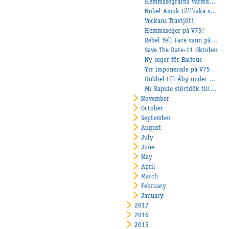
Hemmasegrarna värmde i höstmörkret!
Nobel Amok tilllbaka som vinnare!
Veckans Travtjöt!
Hemmaseger på V75!
Rebel Yell Face vann på Axevalla!
Save The Date-11 Oktober
Ny seger för Balfour
Yrr imponerade på V75
Dubbel till Åby under onsdagen!
Mr Rapide störtdök till segern!
November
October
September
August
July
June
May
April
March
February
January
2017
2016
2015