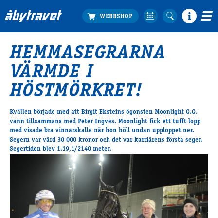
HEMMASEGRARNA
Köp biljett
VÄRMDE I
Travprogrammet
Boka ställplats
HÖSTMÖRKRET!
Bra att veta
Restauranger
Kvällen började med att Birgit Eksteins ögonsten Moonlight G.G.
vann tillsammans med Peter Ingves. Moonlight fick ett tufft lopp
Catering by Lyon
med visade bra vinnarskalle när hon höll undan upploppet ner.
Hotell nära oss
Segern var värd 30 000 kronor och det var karriärens första seger.
Nybörjar­guide
Segertiden blev 1.19,1/2140 meter.
Presentkort
Tävlingsdagar
FAQ