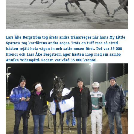
Supertorsdag
Ponnytravtävlingar
Ridsport
Lars Åke Bergström tog årets andra tränarseger när hans My Little
Om travskolan
Sparrow tog karriärens andra seger. Trots en tuff resa så stred
hästen rejält hela vägen in och satte nosen först. Det var 35 000
Samarbetspartners
kronor och Lars Åke Bergström äger hästen ihop med sin sambo
Licenskurser
Annika Widengård. Segern var värd 35 000 kronor.
Kursutbud och Aktiviteter
Ungdoms­stipendium
Ledningsgrupp
Kontakt
Styrelsen
Åby Trav­sällskap
Intresseföreningar
Press