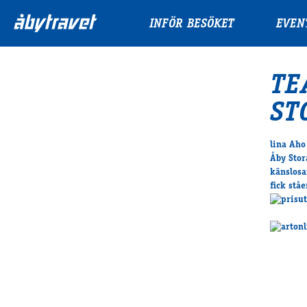
INFÖR BESÖKET
EVEN
TE
ST
lina Aho
Åby Stor
känslosa
fick stå