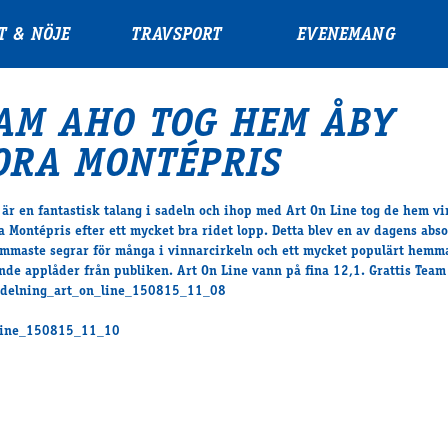
T & NÖJE
TRAVSPORT
EVENEMANG
AM AHO TOG HEM ÅBY
ORA MONTÉPRIS
 är en fantastisk talang i sadeln och ihop med Art On Line tog de hem vi
a Montépris efter ett mycket bra ridet lopp. Detta blev en av dagens abso
mmaste segrar för många i vinnarcirkeln och ett mycket populärt hem
ende applåder från publiken. Art On Line vann på fina 12,1. Grattis Team