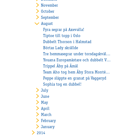
November
October
September
August
Fyra segrar på Axevalla!
Tiptoe till topp i Oslo
Dubbelt Thorson i Halmstad
Börtas Lady skrällde
Tre hemmasegrar under torsdagskvällen och Sultan C.N. klar för final i Köpenhamn
Youana Europamästare och dubbelt V75 till stall Heiskanen
Trippel Åby på Åmål
Team Aho tog hem Åby Stora Montépris
Peppe släppte en granat på Vaggeryd
Sophia tog en dubbel!
July
June
May
April
March
February
January
2014