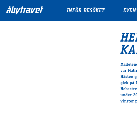
INFÖR BESÖKET
EVEN
HE
KA
Madelene
var Mali
Hästen g
gick på 
Hebestre
under 20
vinster 