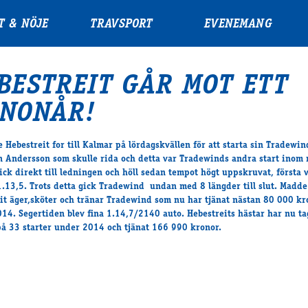
T & NÖJE
TRAVSPORT
EVENEMANG
BESTREIT GÅR MOT ETT
NONÅR!
 Hebestreit for till Kalmar på lördagskvällen för att starta sin Tradewin
n Andersson som skulle rida och detta var Tradewinds andra start inom 
ick direkt till ledningen och höll sedan tempot högt uppskruvat, första 
1.13,5. Trots detta gick Tradewind undan med 8 längder till slut. Madde
it äger,sköter och tränar Tradewind som nu har tjänat nästan 80 000 kr
14. Segertiden blev fina 1.14,7/2140 auto. Hebestreits hästar har nu ta
på 33 starter under 2014 och tjänat 166 990 kronor.