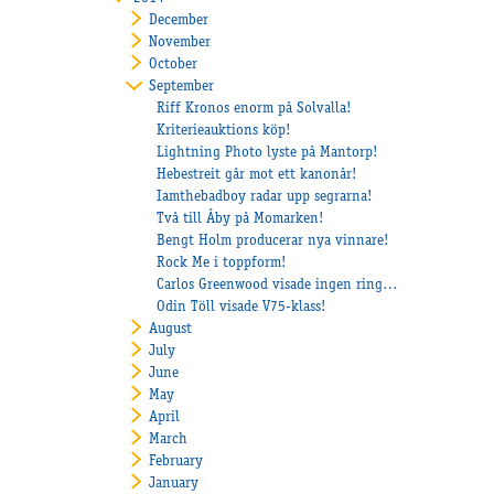
December
November
October
September
Riff Kronos enorm på Solvalla!
Kriterieauktions köp!
Lightning Photo lyste på Mantorp!
Hebestreit går mot ett kanonår!
Iamthebadboy radar upp segrarna!
Två till Åby på Momarken!
Bengt Holm producerar nya vinnare!
Rock Me i toppform!
Carlos Greenwood visade ingen ringrost!
Odin Töll visade V75-klass!
August
July
June
May
April
March
February
January