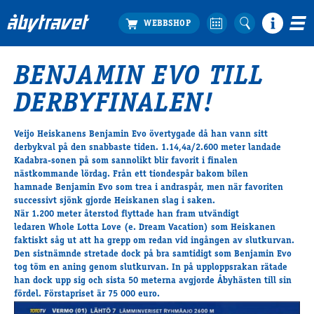
BENJAMIN EVO TILL
Köp biljett
DERBYFINALEN!
Travprogrammet
Boka ställplats
Veijo Heiskanens Benjamin Evo övertygade då han vann sitt
Bra att veta
derbykval på den snabbaste tiden. 1.14,4a/2.600 meter landade
Restauranger
Kadabra-sonen på som sannolikt blir favorit i finalen
nästkommande lördag. Från ett tiondespår bakom bilen
Catering by Lyon
hamnade
Benjamin Evo
som trea i andraspår, men när favoriten
Hotell nära oss
successivt sjönk gjorde Heiskanen slag i saken.
Nybörjar­guide
När 1.200 meter återstod flyttade han fram utvändigt
ledaren
Whole Lotta Love
(e. Dream Vacation) som Heiskanen
Presentkort
faktiskt såg ut att ha grepp om redan vid ingången av slutkurvan.
Tävlingsdagar
Den sistnämnde stretade dock på bra samtidigt som Benjamin Evo
tog töm en aning genom slutkurvan. In på upploppsrakan rätade
FAQ
han dock upp sig och sista 50 meterna avgjorde Åbyhästen till sin
fördel. Förstapriset är 75 000 euro.