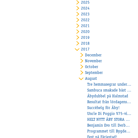
2025
2024
2023
2022
2021
2020
2019
2018
2017
December
November
October
September
August
Tre hemmasegrar under onsdagkvällen
Sambuca smakade bäst på Axevalla!
Åbydubbel på Halmstad
Resultat från lördagens Bygdetrav!
Succéhelg för Åby!
Uncle Di Poggio V75-vinnare!
HELT NYTT ÅBY STORA PRIS
Benjamin Evo till Derbyfinalen!
Programmet till Bygdetravet 170826
Fest på Färjestad!