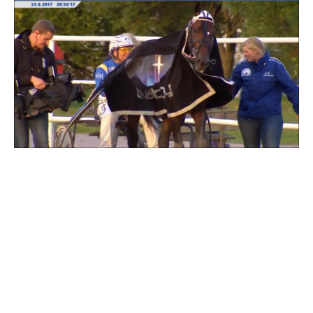
Travkonferens
Exponering & värdskap
Aktiviteter
Hört och hänt
Tävling
Tävlingsserier
Träning och provlopp
Aktiva
Månadens hästägare 2026
Månadens B-tränare 2026
Euro Classic Trot
Andelshästar
Åby Stora Pris 2026
Supertorsdag för företag