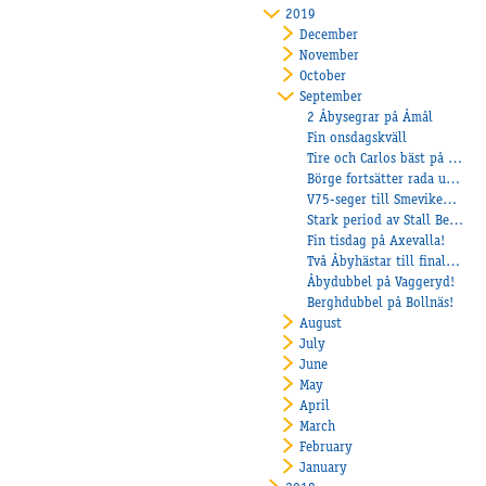
2019
December
November
October
September
2 Åbysegrar på Åmål
Fin onsdagskväll
Tire och Carlos bäst på Axevalla!
Börge fortsätter rada upp segrarna
V75-seger till Smevikens Cruiser
Stark period av Stall Bergh
Fin tisdag på Axevalla!
Två Åbyhästar till final i Kriteriet!
Åbydubbel på Vaggeryd!
Berghdubbel på Bollnäs!
August
July
June
May
April
March
February
January