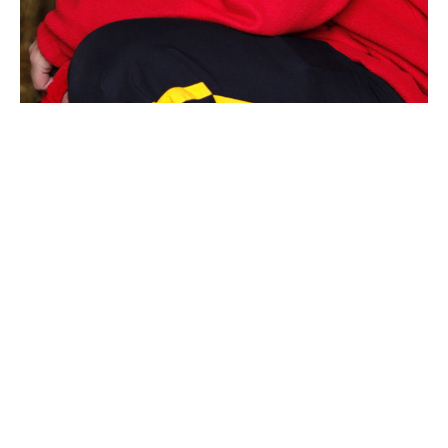
Supertorsdag
Ponnytravtävlingar
Ridsport
Om travskolan
Samarbetspartners
Licenskurser
Kursutbud och Aktiviteter
Ungdoms­stipendium
Ledningsgrupp
Kontakt
Styrelsen
Åby Trav­sällskap
Intresseföreningar
Press