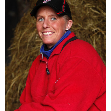
Travkonferens
Exponering & värdskap
Aktiviteter
Hört och hänt
Tävling
Tävlingsserier
Träning och provlopp
Aktiva
Månadens hästägare 2026
Månadens B-tränare 2026
Euro Classic Trot
Andelshästar
Åby Stora Pris 2026
Supertorsdag för företag