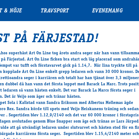
T & NÖJE
TRAVSPORT
EVENEMANG
ST PÅ FÄRJESTAD!
hos superhäst Art On Line tog årets andra seger när han vann tillsamm
 på Färjestad. Art On Line ficken bra start och låg placerad som andrahäs
empot var tufft och förstavarvet gick på 1.14,7. När Iina tryckte till på 
n kopplade Art On Line enkelt grepp ledaren och vann 30 000 kronor. De
trettioandra seger i karriären och totalt har han tjänat över 3,3 miljoner
 en dubbel då han vann det första loppet med Barack La Marc. Trots posi
t ledaren så vann hästen enkelt. Det var Barack La Marcs första seger i
n. Det är Veijo som äger och tränar hästen.
pet Sola i Kallstad vann Sandra Eriksson med Albertus Mollemas ägde
oro Rex. Sandra körde till spets med Veijo Heiskanens träning och sedan
ver . Segertiden blev 1.12,9/2140 och det var 60 000 kronor i förstapris
dagen avslutades genom Blue Snapper som ägs och tränas av Lars Järped
valde att gå utvändigt ledaren under slutvarvet och hästen stod för en fi
bärgade karriärens första seger. Segertiden blev 1.15,4/2140 meter och