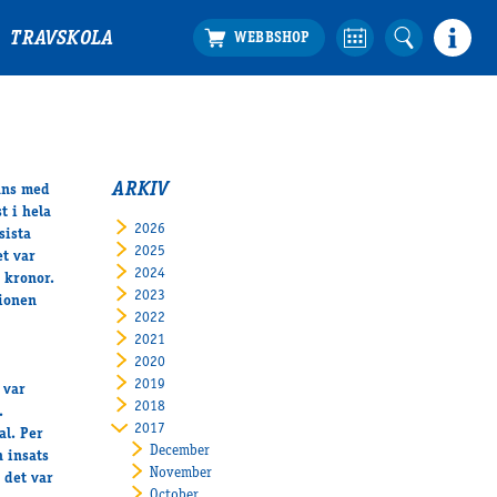
TRAVSKOLA
ARKIV
ans med
t i hela
2026
sista
2025
t var
2024
 kronor.
2023
tionen
2022
2021
2020
2019
 var
2018
.
2017
al. Per
December
n insats
November
 det var
October