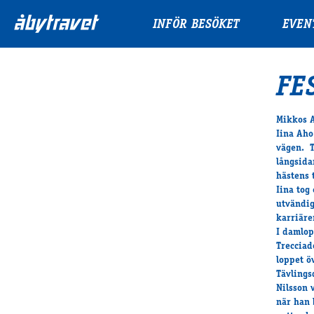
INFÖR BESÖKET
EVEN
FE
Mikkos A
Iina Aho
vägen. T
långsida
hästens 
Iina tog
utvändig
karriäre
I damlop
Trecciad
loppet ö
Tävlings
Nilsson 
när han 