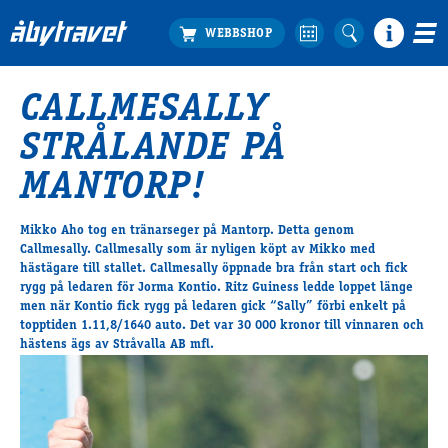
CALLMESALLY
Köp biljett
STRÅLANDE PÅ
Travprogrammet
Boka ställplats
MANTORP!
Bra att veta
Restauranger
Mikko Aho tog en tränarseger på Mantorp. Detta genom
Callmesally. Callmesally som är nyligen köpt av Mikko med
Catering by Lyon
hästägare till stallet. Callmesally öppnade bra från start och fick
Hotell nära oss
rygg på ledaren för Jorma Kontio. Ritz Guiness ledde loppet länge
Nybörjar­guide
men när Kontio fick rygg på ledaren gick “Sally” förbi enkelt på
topptiden 1.11,8/1640 auto. Det var 30 000 kronor till vinnaren och
Presentkort
hästens ägs av Stråvalla AB mfl.
Tävlingsdagar
FAQ