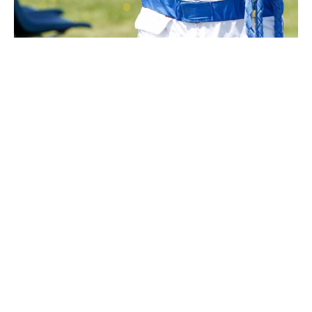
Supertorsdag
Ponnytravtävlingar
Ridsport
Om travskolan
Samarbetspartners
Licenskurser
Kursutbud och Aktiviteter
Ungdoms­stipendium
Ledningsgrupp
Kontakt
Styrelsen
Åby Trav­sällskap
Intresseföreningar
Press