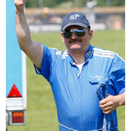
Travkonferens
Exponering & värdskap
Aktiviteter
Hört och hänt
Tävling
Tävlingsserier
Träning och provlopp
Aktiva
Månadens hästägare 2026
Månadens B-tränare 2026
Euro Classic Trot
Andelshästar
Åby Stora Pris 2026
Supertorsdag för företag