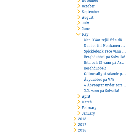
November
October
September
August
July
June
May
Man O'War rejäl från dödens
Dubbel till Heiskanen på Jägers!
Spickleback Face vann från dödens
Berghdubbel på Solvalla!
Esta och #! vann på Axevalla!
Berghdubbel!
Callmesally strålande på Mantorp!
Åbydubbel på V75
4 Åbysegrar under torsdagen!
J.J. vann på Solvalla!
April
March
February
January
2018
2017
2016