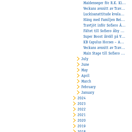
Maidenseger för R.K. Kiara – Törnqvist tog tränardubbel
Veckans avsnitt av Travtjöt!
Luckisanattitude kvalade in till finalen av Svenskt Travderby!
Häng med Familjen Reinhold till Åby Travskola
Travtjöt inför Sofiero Åby Stora Pris 2025!
Fältet till Sofiero Åby Stora Pris klart!
Super Boost ikväll på V64!
KB Capulus Horses – Anette och Creder Johansson redo för Åby Stora Pris
Veckans avsnitt av Travtjöt
Main Stage till Sofiero Åby Stora Pris
July
June
May
April
March
February
January
2024
2023
2022
2021
2020
2019