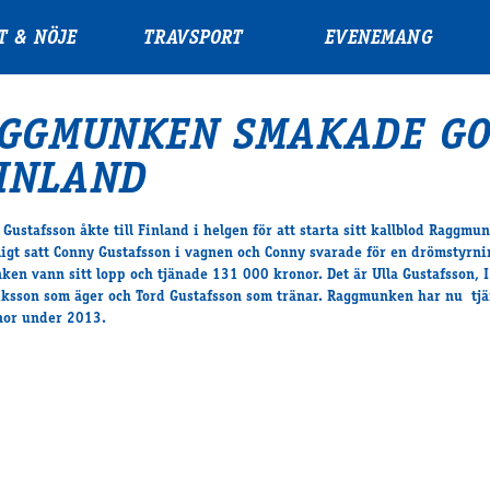
T & NÖJE
TRAVSPORT
EVENEMANG
GGMUNKEN SMAKADE GO
FINLAND
 Gustafsson åkte till Finland i helgen för att starta sitt kallblod Raggmu
igt satt Conny Gustafsson i vagnen och Conny svarade för en drömstyrni
en vann sitt lopp och tjänade 131 000 kronor. Det är Ulla Gustafsson, I
iksson som äger och Tord Gustafsson som tränar. Raggmunken har nu tj
nor under 2013.