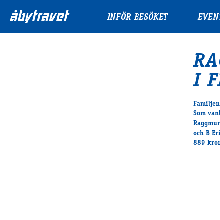
INFÖR BESÖKET
EVEN
RA
I 
Familjen
Som vanl
Raggmunk
och B Er
889 kro