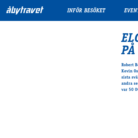
INFÖR BESÖKET
EVEN
EL
PÅ
Robert B
Kevin Os
sista sv
andra se
var 50 0