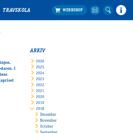
TRAVSKOLA
ARKIV
2026
injen.
2025
edaren. I
2024
tens
2023
tapriset
2022
2021
2020
2019
2018
December
November
October
September