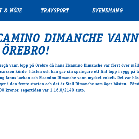
T & NÖJE
TRAVSPORT
EVENEMANG
CAMINO DIMANCHE VANN
 ÖREBRO!
ergh vann lopp på Örebro då hans Elcamino Dimanche var först över måll
carsson körde hästen och han gav sin springare ett fint lopp i rygg på l
äng fanns luckan och Elcamino Dimanche vann mycket enkelt. Det var häs
ger i den femte starten och det är Stall Dimanche som äger hästen. Förs
00 kronor, segertiden var 1.16,0/2140 auto.