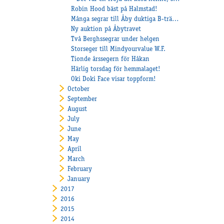
Robin Hood bäst på Halmstad!
Många segrar till Åby duktiga B-tränare under måndagen!
Ny auktion på Åbytravet
Två Berghssegrar under helgen
Storseger till Mindyourvalue W.F.
Tionde årssegern för Håkan
Härlig torsdag för hemmalaget!
Oki Doki Face visar toppform!
October
September
August
July
June
May
April
March
February
January
2017
2016
2015
2014