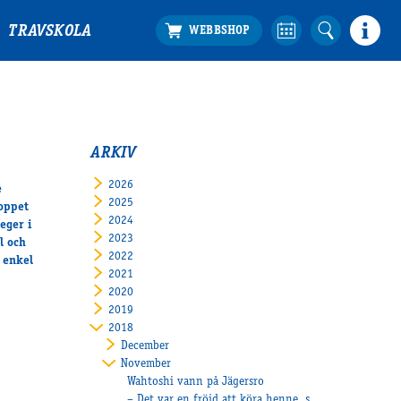
TRAVSKOLA
R
ARKIV
2026
e
2025
loppet
2024
eger i
2023
l och
2022
 enkel
2021
2020
2019
2018
December
November
Wahtoshi vann på Jägersro
– Det var en fröjd att köra henne, sade kusken Peter Ingves.