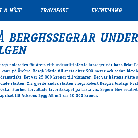
T & NÖJE
TRAVSPORT
EVENEMANG
Å BERGHSSEGRAR UNDE
LGEN
ergh noterades för årets etthundranittiofemte årsseger när hans Eclat D
 vann på Örebro. Bergh körde till spets efter 500 meter och sedan blev 
dramatiskt. Det var 25 000 kronor till vinnaren. Det var hästens sjätte s
onde starten. Yrr gjorde andra starten i regi Robert Bergh i lördags kväl
Oskar Florhed förvaltade favoritskapet på bästa vis. Segern blev relativt
tapriset till Acksons Bygg AB mfl var 30 000 kronor.