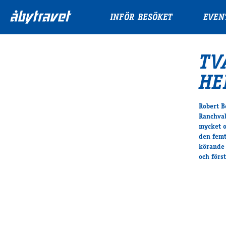
INFÖR BESÖKET
EVEN
TV
HE
Robert B
Ranchval
mycket o
den femt
körande 
och förs