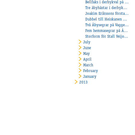
Bellfaks i derbykval på Bjerke
Tre åbyhästar i derbykval på Jägersro
Joakim Erikssons första kuskseger
Dubbel till Heiskanen på V64 i Kalmar
Två Åbysegrar på Vaggeryd
Fem hemmasegrar på Åby!
Storform för Stall Veijo Heiskanen
July
June
May
April
March
February
January
2013