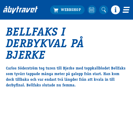
BELLFAKS I
Köp biljett
DERBYKVAL PÅ
Travprogrammet
Boka ställplats
BJERKE
Bra att veta
Restauranger
Carlos Söderström tog turen till Bjerke med toppkallblodet Bellfaks
som tyvärr tappade många meter på galopp från start. Han kom
Catering by Lyon
dock tillbaka och var endast två längder från att kvala in till
Hotell nära oss
derbyfinal. Bellfaks slutade nu femma.
Nybörjar­guide
Presentkort
Tävlingsdagar
FAQ