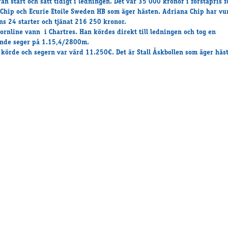
rån start och satt tidigt i ledningen. Det var 35 000 kronor i förstapris f
Chip och Ecurie Etoile Sweden HB som äger hästen. Adriana Chip har vu
ns 24 starter och tjänat 216 250 kronor.
ornline vann i Chartres. Han kördes direkt till ledningen och tog en
nde seger på 1.15,4/2800m.
körde och segern var värd 11.250€. Det är Stall Åskbollen som äger häs