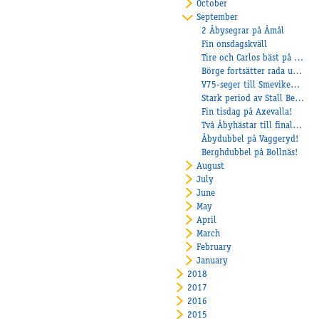
October
September
2 Åbysegrar på Åmål
Fin onsdagskväll
Tire och Carlos bäst på Axevalla!
Börge fortsätter rada upp segrarna
V75-seger till Smevikens Cruiser
Stark period av Stall Bergh
Fin tisdag på Axevalla!
Två Åbyhästar till final i Kriteriet!
Åbydubbel på Vaggeryd!
Berghdubbel på Bollnäs!
August
July
June
May
April
March
February
January
2018
2017
2016
2015