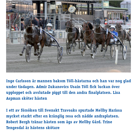
Travkonferens
Exponering & värdskap
Aktiviteter
Hört och hänt
Tävling
Tävlingsserier
Träning och provlopp
Aktiva
Månadens hästägare 2026
Inge Carlsson är mannen bakom Töll-hästarna och han var nog glad
under tisdagen. Admir Zukanovics Usain Töll fick luckan över
Månadens B-tränare 2026
upploppet och avslutade piggt till den andra finalplatsen. Lisa
Euro Classic Trot
Aspman sköter hästen
Andelshästar
I ett av försöken till Svenskt Travoaks spurtade Mellby Harissa
mycket starkt efter en krånglig resa och nådde andraplatsen.
Robert Bergh tränar hästen som ägs av Mellby Gård. Trine
Åby Stora Pris 2026
Tengesdal är hästens skötare
Supertorsdag för företag