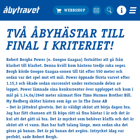
TVÅ ÅBYHÄSTAR TILL
Köp biljett
FINAL I KRITERIET!
Travprogrammet
Boka ställplats
Robert Berghs
Power
(e. Googoo Gaagaa) fortsätter att gå från
Bra att veta
klarhet till klarhet. Denna kväll kom hästens tredje raka seger.
Restauranger
Bergh körde Googoo Gaagaa-sonen till tät efter 550 meter och
sedan var det spel mot ett mål. Power öppnade första varvet efter
Catering by Lyon
1.15,3 och ökade sedan successivt under resterande delen av
Hotell nära oss
loppet. Power lämnade sina konkurrenter över upploppet och kom i
Nybörjar­guide
mål på 1.14,0a/2640 meter närmast före Timo Nurmos Brother Bill.
My Hedberg sköter hästen som ägs av In The Zone AB
Presentkort
– Det är jättekul givetvis. Det är väldigt skönt att börja dagen bra.
Tävlingsdagar
Jag har fått chansen att få köpa rätt så fina hästar i år och det är
kul att det gått så bra. Det är mycket som behöver klaffa och det är
FAQ
skönt att vi vann. Han har haft talang länge, men sedan ska det
göras på banan. Det är på banan det avgörs. Intrycket idag var
perfekt, sade Robert Bergh.