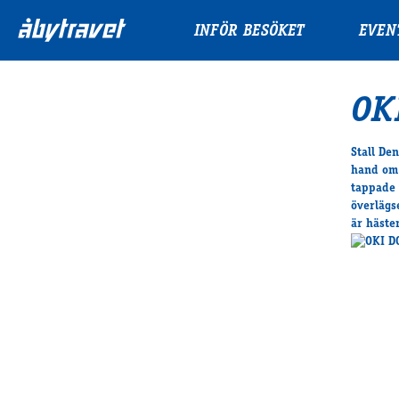
INFÖR BESÖKET
EVEN
OK
Stall De
hand om 
tappade 
överlägs
är häste