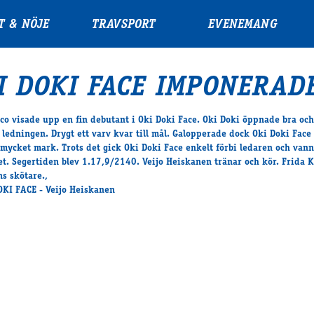
T & NÖJE
TRAVSPORT
EVENEMANG
I DOKI FACE IMPONERAD
nco visade upp en fin debutant i Oki Doki Face. Oki Doki öppnade bra och
ledningen. Drygt ett varv kvar till mål. Galopperade dock Oki Doki Face
mycket mark. Trots det gick Oki Doki Face enkelt förbi ledaren och vann 
et. Segertiden blev 1.17,9/2140. Veijo Heiskanen tränar och kör. Frida 
ns skötare.,