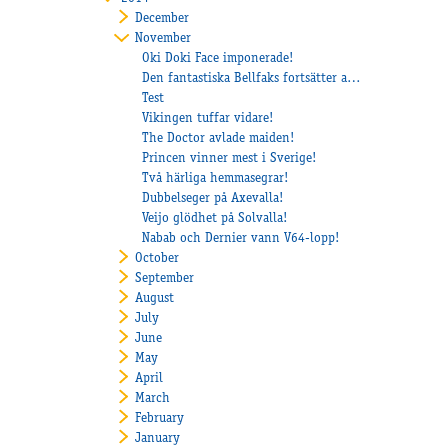
December
November
Oki Doki Face imponerade!
Den fantastiska Bellfaks fortsätter att vinna!
Test
Vikingen tuffar vidare!
The Doctor avlade maiden!
Princen vinner mest i Sverige!
Två härliga hemmasegrar!
Dubbelseger på Axevalla!
Veijo glödhet på Solvalla!
Nabab och Dernier vann V64-lopp!
October
September
August
July
June
May
April
March
February
January