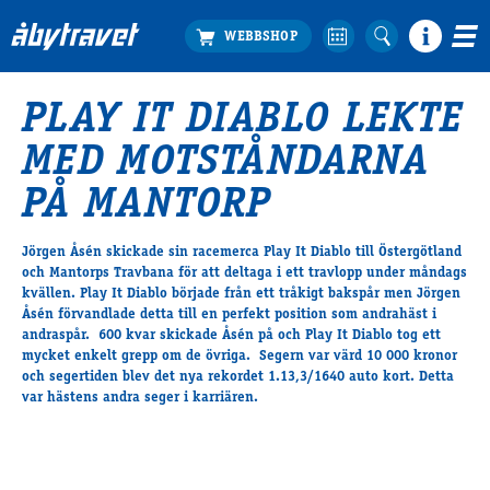
PLAY IT DIABLO LEKTE
Köp biljett
MED MOTSTÅNDARNA
Travprogrammet
Boka ställplats
PÅ MANTORP
Bra att veta
Restauranger
Jörgen Åsén skickade sin racemerca Play It Diablo till Östergötland
och Mantorps Travbana för att deltaga i ett travlopp under måndags
Catering by Lyon
kvällen. Play It Diablo började från ett tråkigt bakspår men Jörgen
Hotell nära oss
Åsén förvandlade detta till en perfekt position som andrahäst i
Nybörjar­guide
andraspår. 600 kvar skickade Åsén på och Play It Diablo tog ett
mycket enkelt grepp om de övriga. Segern var värd 10 000 kronor
Presentkort
och segertiden blev det nya rekordet 1.13,3/1640 auto kort. Detta
Tävlingsdagar
var hästens andra seger i karriären.
FAQ