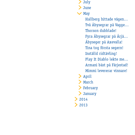
July
June
May
Hallberg hittade vägen till vinnarcirkeln igen!
Två Åbysegrar på Vaggeryd!
Thorson dubblade!
Fyra Åbysegrar på Årjängstravet!
Åbyseger på Axevalla!
Tina tog första segern!
Inställd ridtävling!
Play It Diablo lekte med motståndarna på Mantorp
Armani bäst på Färjestad!
Mimmi levererar vinnare!
April
March
February
January
2014
2013