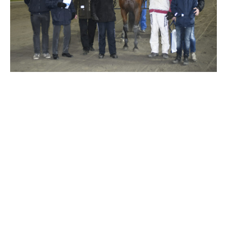
Travkonferens
Exponering & värdskap
Aktiviteter
Hört och hänt
Tävling
Tävlingsserier
Träning och provlopp
Aktiva
Månadens hästägare 2026
Månadens B-tränare 2026
Euro Classic Trot
Andelshästar
Åby Stora Pris 2026
Supertorsdag för företag