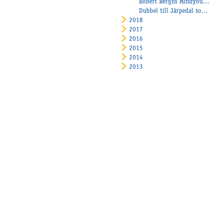
Robert Berghs Mindyourvalue W.F. tredje segern i rad på Vincennes
Dubbel till Järpedal som inledde 2019 urstarkt!
2018
2017
2016
2015
2014
2013