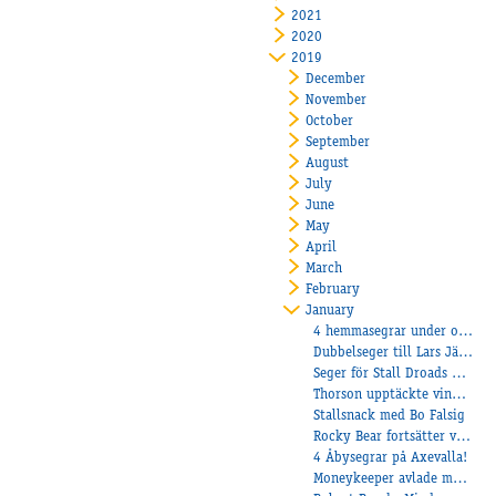
2021
2020
2019
December
November
October
September
August
July
June
May
April
March
February
January
4 hemmasegrar under onsdagen!
Dubbelseger till Lars Järpedal på Färjestad
Seger för Stall Droads AB-Nimbus C.D.!
Thorson upptäckte vinnarcirklen med Vasco
Stallsnack med Bo Falsig
Rocky Bear fortsätter vinna för Håkan!
4 Åbysegrar på Axevalla!
Moneykeeper avlade maiden!