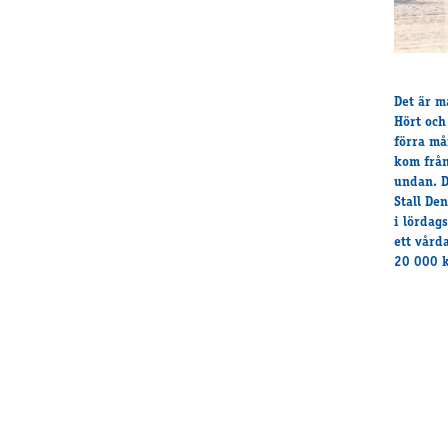
Det är m
Hört och
förra må
kom från
undan. D
Stall De
i lördag
ett vård
20 000 k