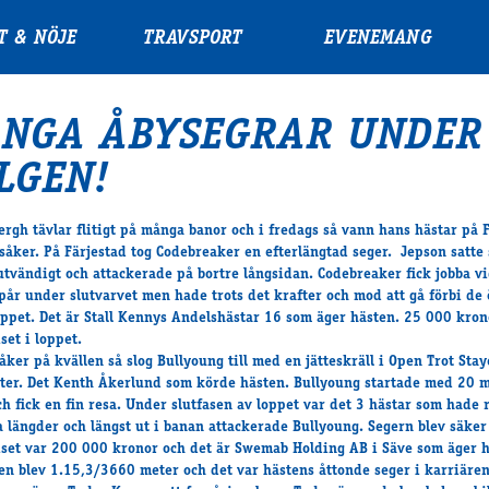
T & NÖJE
TRAVSPORT
EVENEMANG
NGA ÅBYSEGRAR UNDER
LGEN!
ergh tävlar flitigt på många banor och i fredags så vann hans hästar på 
såker. På Färjestad tog Codebreaker en efterlängtad seger. Jepson satte 
 utvändigt och attackerade på bortre långsidan. Codebreaker fick jobba v
spår under slutvarvet men hade trots det krafter och mod att gå förbi de 
ppet. Det är Stall Kennys Andelshästar 16 som äger hästen. 25 000 kron
set i loppet.
åker på kvällen så slog Bullyoung till med en jätteskräll i Open Trot Sta
er. Det Kenth Åkerlund som körde hästen. Bullyoung startade med 20 m
och fick en fin resa. Under slutfasen av loppet var det 3 hästar som hade 
a längder och längst ut i banan attackerade Bullyoung. Segern blev säker
iset var 200 000 kronor och det är Swemab Holding AB i Säve som äger h
en blev 1.15,3/3660 meter och det var hästens åttonde seger i karriäre