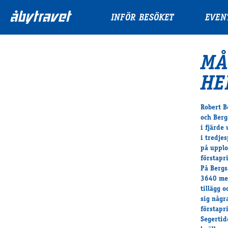
INFÖR BESÖKET
EVEN
MÅ
HE
Robert B
och Berg
i fjärde
i tredje
på upplo
förstapri
På Bergs
3640 met
tillägg 
sig någr
förstapr
Segertid