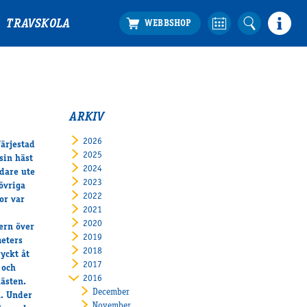
TRAVSKOLA
ARKIV
2026
Färjestad
2025
sin häst
2024
idare ute
2023
övriga
2022
or var
2021
2020
yern över
2019
eters
2018
ryckt åt
2017
 och
2016
ästen.
December
n. Under
November