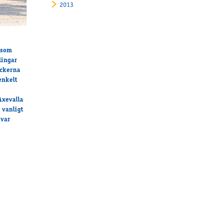
2013
 som
lingar
ackerna
enkelt
Axevalla
 vanligt
 var