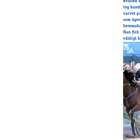
kvällen 
tog hand
varvet p
som äger
hemmaban
Nan fick
väldigt 