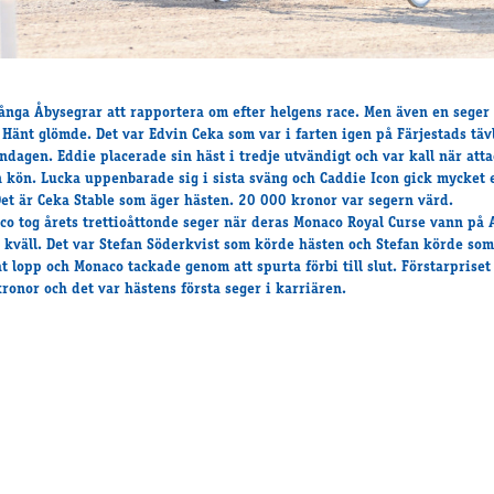
ånga Åbysegrar att rapportera om efter helgens race. Men även en seger
 Hänt glömde. Det var Edvin Ceka som var i farten igen på Färjestads täv
ndagen. Eddie placerade sin häst i tredje utvändigt och var kall när att
 kön. Lucka uppenbarade sig i sista sväng och Caddie Icon gick mycket 
et är Ceka Stable som äger hästen. 20 000 kronor var segern värd.
nco tog årets trettioåttonde seger när deras Monaco Royal Curse vann på 
s kväll. Det var Stefan Söderkvist som körde hästen och Stefan körde som
at lopp och Monaco tackade genom att spurta förbi till slut. Förstarpriset
ronor och det var hästens första seger i karriären.