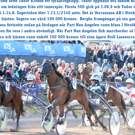
vann även Tudor Kronos ett fyraåringslopp. Tudor öppnade bra bakom bi
 om ledningen från sitt innerspår. Första 500 gick på 1.09,9 och Tudor
å 1.14,8. Segertiden blev 1.13,1/2140 auto. Det är Verrazzano AB i Stoc
 hästen. Segern var värd 100 000 kronor. Berghs framgångar på sin ga
a fortsatte sedan på lördagen när Part Nan Angelen vann klass I försök
 en fin resa i andra utvändigt. När Part Nan Angelen fick marchorder så 
bra och hästen vann enkelt 100 000 kronor till sina ägare Stall Lasseurra