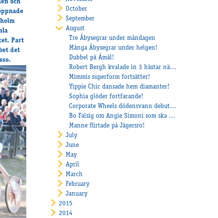
len och
October
 öppnade
September
kholm
August
mla
Tre Åbysegrar under måndagen
et. Part
Många Åbysegrar under helgen!
bet det
Dubbel på Åmål!
sso.
Robert Bergh kvalade in 3 hästar när det uttagningslopp till Svenskt Travderby och Stoderbyt!
Mimmis superform fortsätter!
Yippie Chic dansade hem diamanter!
Sophia glöder fortfarande!
Corporate Wheels dödensvann debuten!
Bo Falsig om Angie Simoni som ska starta i Danska Stoderbyt
Manne flirtade på Jägersro!
July
June
May
April
March
February
January
2015
2014