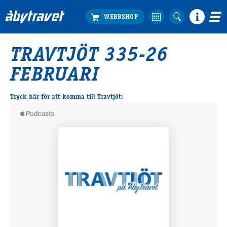
TRAVTJÖT 335-26
Köp biljett
FEBRUARI
Travprogrammet
Boka ställplats
Tryck här för att komma till Travtjöt:
Bra att veta
Restauranger
Catering by Lyon
Hotell nära oss
Nybörjar­guide
Presentkort
Tävlingsdagar
FAQ