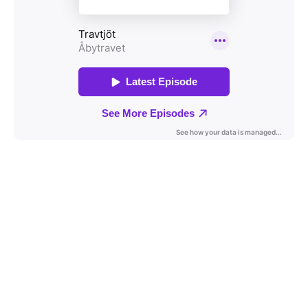
Travkonferens
Exponering & värdskap
Aktiviteter
Hört och hänt
Tävling
Tävlingsserier
Träning och provlopp
Aktiva
Månadens hästägare 2026
Månadens B-tränare 2026
Euro Classic Trot
Andelshästar
Åby Stora Pris 2026
Supertorsdag för företag