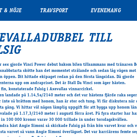
T & NÖJE
TRAVSPORT
EVENEMANG
EVALLADUBBEL TILL
LSIG
r sex gjorde
Vinci Power
debut bakom bilen tillsammans med tränaren Bo
 snabbstarta skötte han det momentet strålande och sedan låg vägen mot
n öppen. Dit hittade ekipaget redan på den första långsidan. Då gjorde
nterna upp om andrapriset. Det är Stall Da Vinci som äger hästen.
 fin, konstaterade Falsig i Axevallas vinnarcirkel.
en landade på 1.14,5a/2140 meter och det var hästens fjärde raka seger
r inte så bråttom med honom, han är stor och tung. Vi får diskutera när d
sta gång. Vi hittar väl någon lämplig uppgift för att bygga upp honom lå
valade på 1.17,3/2140 meter i augusti förra året. På fyra starter har h
 in 100 000 kronor varav 30 000 trillade in under torsdagskvällen.
andra häst
Angie Simoni
så skickade Falsig på från kön varvet kvar och v
ista varvet så vann Angie Simoni överlägset. Det var karriärens femte se