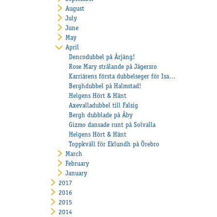
August
July
June
May
April
Dencodubbel på Årjäng!
Rose Mary strålande på Jägersro
Karriärens första dubbelseger för Isabella Bergh på Axevalla!
Berghdubbel på Halmstad!
Helgens Hört & Hänt
Axevalladubbel till Falsig
Bergh dubblade på Åby
Gizmo dansade runt på Solvalla
Helgens Hört & Hänt
Toppkväll för Eklundh på Örebro
March
February
January
2017
2016
2015
2014