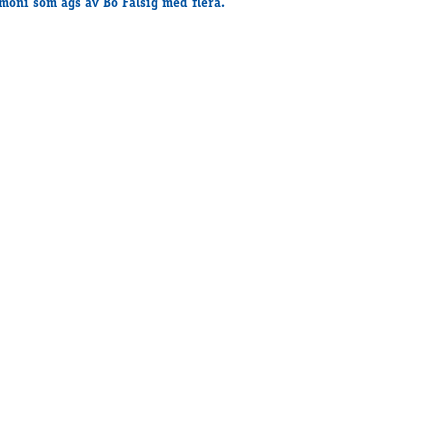
moni som ägs av Bo Falsig med flera.