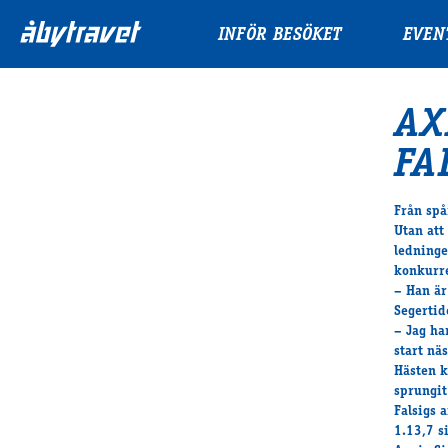
INFÖR BESÖKET
EVEN
AX
FA
Från spå
Utan att
ledninge
konkurre
– Han är
Segertid
– Jag ha
start nä
Hästen k
sprungit
Falsigs 
1.13,7 s