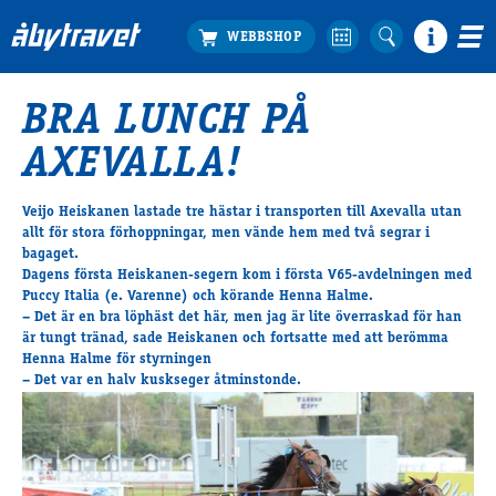
BRA LUNCH PÅ
Köp biljett
AXEVALLA!
Travprogrammet
Boka ställplats
Veijo Heiskanen lastade tre hästar i transporten till Axevalla utan
Bra att veta
allt för stora förhoppningar, men vände hem med två segrar i
Restauranger
bagaget.
Dagens första Heiskanen-segern kom i första V65-avdelningen med
Catering by Lyon
Puccy Italia (e. Varenne) och körande Henna Halme.
Hotell nära oss
– Det är en bra löphäst det här, men jag är lite överraskad för han
Nybörjar­guide
är tungt tränad, sade Heiskanen och fortsatte med att berömma
Henna Halme för styrningen
Presentkort
– Det var en halv kuskseger åtminstonde.
Tävlingsdagar
FAQ