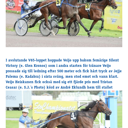
Travkonferens
Exponering & värdskap
Aktiviteter
Hört och hänt
Tävling
Tävlingsserier
Träning och provlopp
I avslutande V65-loppet hoppade Veijo upp bakom femårige Silent
Victory (e. Glen Kronos) som i andra starten för tränare Veijo
Aktiva
pressade sig till ledning efter 500 meter och fick hårt tryck av Jejje
Månadens hästägare 2026
Palema (e. Kadabra) i sista sväng, men stod emot och vann klart.
Månadens B-tränare 2026
Veijo Heiskanen fick också med sig ett fjärde pris med Tristan
Ceasar (e. S.J.´s Photo) körd av André Eklundh hem till stallet
Euro Classic Trot
Andelshästar
Åby Stora Pris 2026
Supertorsdag för företag