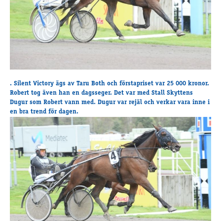
Supertorsdag
Ponnytravtävlingar
Ridsport
Om travskolan
Samarbetspartners
. Silent Victory ägs av Taru Both och förstapriset var 25 000 kronor.
Robert tog även han en dagsseger. Det var med Stall Skyttens
Licenskurser
Dugur som Robert vann med. Dugur var rejäl och verkar vara inne i
Kursutbud och Aktiviteter
en bra trend för dagen.
Ungdoms­stipendium
Ledningsgrupp
Kontakt
Styrelsen
Åby Trav­sällskap
Intresseföreningar
Press