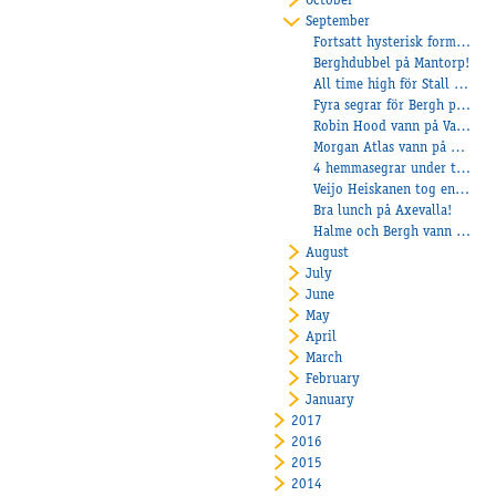
October
September
Fortsatt hysterisk form för Stall Heiskanen!
Berghdubbel på Mantorp!
All time high för Stall Eklundh!
Fyra segrar för Bergh på Bergsåker!
Robin Hood vann på Vaggeryd!
Morgan Atlas vann på Kalmar!
4 hemmasegrar under torsdagen
Veijo Heiskanen tog en dubbelseger på Solvalla
Bra lunch på Axevalla!
Halme och Bergh vann i höstrusket!
August
July
June
May
April
March
February
January
2017
2016
2015
2014