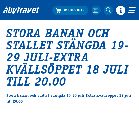
STORA BANAN OCH
Köp biljett
STALLET STÄNGDA 19-
Travprogrammet
Boka ställplats
29 JULI-EXTRA
Bra att veta
KVÄLLSÖPPET 18 JULI
Restauranger
Catering by Lyon
TILL 20.00
Hotell nära oss
Nybörjar­guide
Stora banan och stallet stängda 19-29 juli-Extra kvällsöppet 18 juli
till 20.00
Presentkort
Tävlingsdagar
FAQ