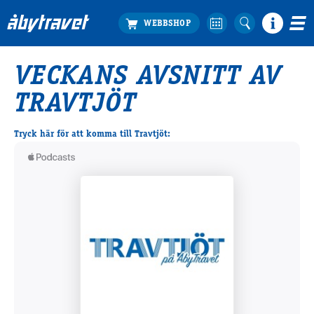
VECKANS AVSNITT AV
Köp biljett
TRAVTJÖT
Travprogrammet
Boka ställplats
Tryck här för att komma till Travtjöt:
Bra att veta
Restauranger
Catering by Lyon
Hotell nära oss
Nybörjar­guide
Presentkort
Tävlingsdagar
FAQ