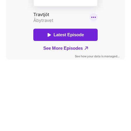
Travkonferens
Exponering & värdskap
Aktiviteter
Hört och hänt
Tävling
Tävlingsserier
Träning och provlopp
Aktiva
Månadens hästägare 2026
Månadens B-tränare 2026
Euro Classic Trot
Andelshästar
Åby Stora Pris 2026
Supertorsdag för företag