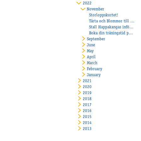
2022
November
Storloppskortet!
Tårta och Blommor till Janne Svart!
Stall Happakangas inför Sundbyholms storhelg
Boka din träningstid på Åbytravet
September
June
May
April
March
February
January
2021
2020
2019
2018
2017
2016
2015
2014
2013