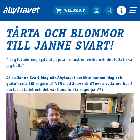
TÅRTA OCH BLOMMOR
Köp biljett
TILL JANNE SVART!
Travprogrammet
Boka ställplats
” Jag lovade mig själv att njuta i minst en vecka och det löftet ska
Bra att veta
jag hålla”
Restauranger
Så sa Janne Svart idag när Åbytravet besökte honom idag och
Catering by Lyon
gratulerade till segern på V75 med Souvenir d’Inverne. Janne har 8
Hotell nära oss
hästar i stallet och det var hans första seger på V75.
Nybörjar­guide
Presentkort
Tävlingsdagar
FAQ