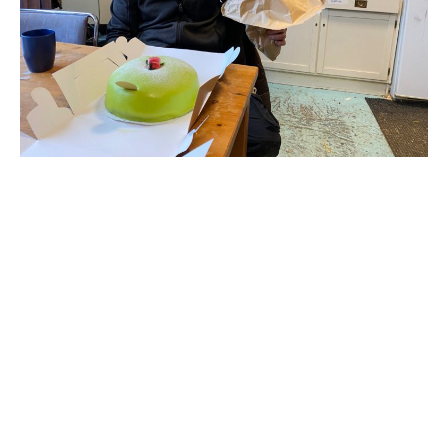
Travkonferens
Exponering & värdskap
Aktiviteter
Hört och hänt
Tävling
Tävlingsserier
Träning och provlopp
Aktiva
Månadens hästägare 2026
Månadens B-tränare 2026
Euro Classic Trot
Andelshästar
Åby Stora Pris 2026
Supertorsdag för företag