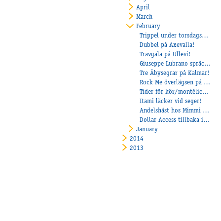
April
March
February
Trippel under torsdagskvällen!
Dubbel på Axevalla!
Travgala på Ullevi!
Giuseppe Lubrano spräckte segernollan!
Tre Åbysegrar på Kalmar!
Rock Me överlägsen på Solvalla!
Tider för kör/montélicens-utbildningen
Itami läcker vid seger!
Andelshäst hos Mimmi Elfstrand!
Dollar Access tillbaka i vinnarcirkeln!
January
2014
2013