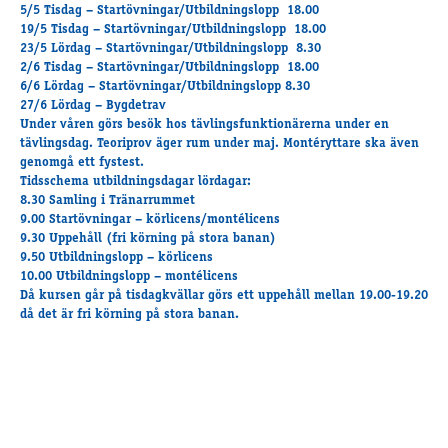
Travkonferens
5/5 Tisdag – Startövningar/Utbildningslopp 18.00
19/5 Tisdag – Startövningar/Utbildningslopp 18.00
Exponering & värdskap
23/5 Lördag – Startövningar/Utbildningslopp 8.30
Aktiviteter
2/6 Tisdag – Startövningar/Utbildningslopp 18.00
6/6 Lördag – Startövningar/Utbildningslopp 8.30
27/6 Lördag – Bygdetrav
Under våren görs besök hos tävlingsfunktionärerna under en
Hört och hänt
tävlingsdag. Teoriprov äger rum under maj. Montéryttare ska även
Tävling
genomgå ett fystest.
Tidsschema utbildningsdagar lördagar:
Tävlingsserier
8.30 Samling i Tränarrummet
Träning och provlopp
9.00 Startövningar – körlicens/montélicens
Aktiva
9.30 Uppehåll (fri körning på stora banan)
9.50 Utbildningslopp – körlicens
Månadens hästägare 2026
10.00 Utbildningslopp – montélicens
Månadens B-tränare 2026
Då kursen går på tisdagkvällar görs ett uppehåll mellan 19.00-19.20
Euro Classic Trot
då det är fri körning på stora banan.
Andelshästar
Åby Stora Pris 2026
Supertorsdag för företag