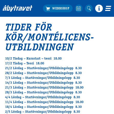
TIDER FÖR
Köp biljett
KÖR/MONTÉLICENS-
Travprogrammet
Boka ställplats
UTBILDNINGEN
Bra att veta
Restauranger
10/2 Tisdag – Kursstart – teori 18.00
17/2 Tisdag – Teori 18.00
Catering by Lyon
21/2 Lördag – Startövningar/Utbildningslopp 8.30
Hotell nära oss
28/2 Lördag – Startövningar/Utbildningslopp 8.30
Nybörjar­guide
7/3 Lördag – Startövningar/Utbildningslopp 8.30
14/3 Lördag – Startövningar/Utbildningslopp 8.30
Presentkort
21/3 Lördag – Startövningar/Utbildningslopp 18.00
Tävlingsdagar
28/3 Lördag – Startövningar/Utbildningslopp 8.30
4/4 Lördag – Startövningar/Utbildningslopp 8.30
FAQ
11/4 Lördag – Startövningar/Utbildningslopp 18.00
18/4 Lördag – Startövningar/Utbildningslopp 8.30
2/5 Lördag – Startövningar/Utbildningslopp 8.30