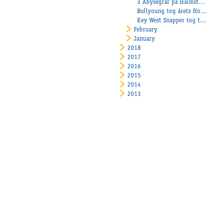
3 Åbysegrar på Halmstadtravet
Bullyoung tog årets första seger!
Key West Snapper tog tredje raka segern!
February
January
2018
2017
2016
2015
2014
2013