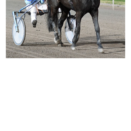
Travkonferens
Exponering & värdskap
Aktiviteter
Hört och hänt
Tävling
Tävlingsserier
Träning och provlopp
Aktiva
Månadens hästägare 2026
Månadens B-tränare 2026
Euro Classic Trot
Andelshästar
Åby Stora Pris 2026
Supertorsdag för företag