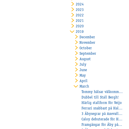
2024
2023
2022
2021
2020
2019
December
November
October
September
August
July
June
May
April
March
Tommy hälsar välkommen till Dunevad
Dubbel till Stall Bergh!
Härlig stallform för Veijo
Ferrari snabbast på Halmstad!
3 Åbysegrar på Axevalla under söndagen!
Caloy debuterade för Heiskanen
Framgångar för Åby på Ponnytravgalan!