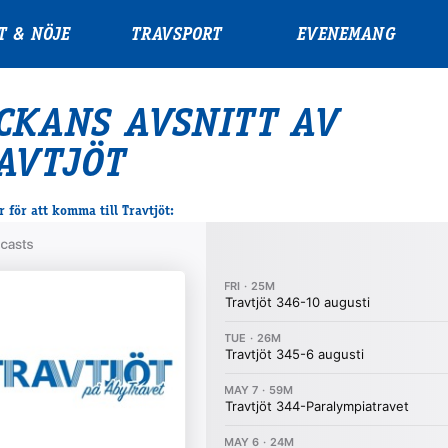
T & NÖJE
TRAVSPORT
EVENEMANG
CKANS AVSNITT AV
AVTJÖT
 för att komma till Travtjöt: