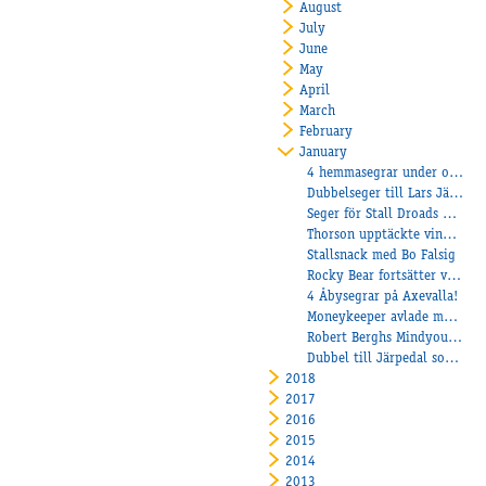
August
July
June
May
April
March
February
January
4 hemmasegrar under onsdagen!
Dubbelseger till Lars Järpedal på Färjestad
Seger för Stall Droads AB-Nimbus C.D.!
Thorson upptäckte vinnarcirklen med Vasco
Stallsnack med Bo Falsig
Rocky Bear fortsätter vinna för Håkan!
4 Åbysegrar på Axevalla!
Moneykeeper avlade maiden!
Robert Berghs Mindyourvalue W.F. tredje segern i rad på Vincennes
Dubbel till Järpedal som inledde 2019 urstarkt!
2018
2017
2016
2015
2014
2013