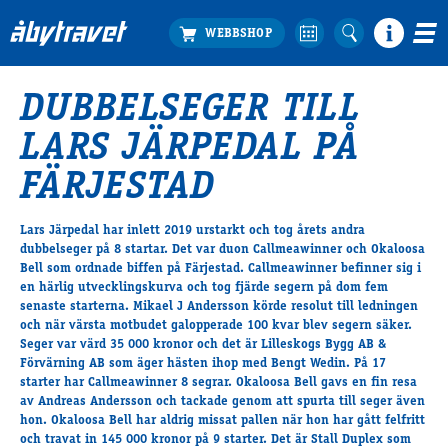
DUBBELSEGER TILL
Köp biljett
LARS JÄRPEDAL PÅ
Travprogrammet
Boka ställplats
FÄRJESTAD
Bra att veta
Restauranger
Lars Järpedal har inlett 2019 urstarkt och tog årets andra
dubbelseger på 8 startar. Det var duon Callmeawinner och Okaloosa
Catering by Lyon
Bell som ordnade biffen på Färjestad. Callmeawinner befinner sig i
Hotell nära oss
en härlig utvecklingskurva och tog fjärde segern på dom fem
Nybörjar­guide
senaste starterna. Mikael J Andersson körde resolut till ledningen
och när värsta motbudet galopperade 100 kvar blev segern säker.
Presentkort
Seger var värd 35 000 kronor och det är Lilleskogs Bygg AB &
Tävlingsdagar
Förvärning AB som äger hästen ihop med Bengt Wedin. På 17
starter har Callmeawinner 8 segrar. Okaloosa Bell gavs en fin resa
FAQ
av Andreas Andersson och tackade genom att spurta till seger även
hon. Okaloosa Bell har aldrig missat pallen när hon har gått felfritt
och travat in 145 000 kronor på 9 starter. Det är Stall Duplex som