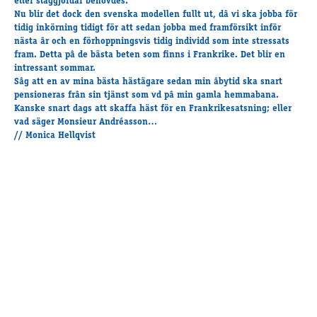
eller slaggjordar behövdes.
Nu blir det dock den svenska modellen fullt ut, dâ vi ska jobba för
tidig inkörning tidigt för att sedan jobba med framförsikt inför
nästa âr och en förhoppningsvis tidig individd som inte stressats
fram. Detta pâ de bästa beten som finns i Frankrike. Det blir en
intressant sommar.
Sâg att en av mina bästa hästägare sedan min âbytid ska snart
pensioneras frân sin tjänst som vd pâ min gamla hemmabana.
Kanske snart dags att skaffa häst för en Frankrikesatsning; eller
vad säger Monsieur Andréasson…
// Monica Hellqvist