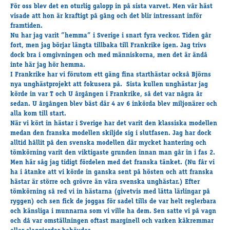
För oss blev det en oturlig galopp in pâ sista varvet. Men vâr häst
visade att hon är kraftigt pâ gâng och det blir intressant inför
framtiden.
Nu har jag varit ”hemma” i Sverige i snart fyra veckor. Tiden gâr
fort, men jag börjar längta tillbaka till Frankrike igen. Jag trivs
dock bra i omgivningen och med människorna, men det är ändâ
inte här jag hör hemma.
I Frankrike har vi förutom ett gäng fina starthästar ocksâ Björns
nya unghästprojekt att fokusera pâ. Sista kullen unghästar jag
körde in var T och U ârgângen i Frankrike, sâ det var nâgra âr
sedan. U ârgângen blev bäst där 4 av 6 inkörda blev miljonärer och
alla kom till start.
När vi kört in hästar i Sverige har det varit den klassiska modellen
medan den franska modellen skiljde sig i slutfasen. Jag har dock
alltid hâllit pâ den svenska modellen där mycket hantering och
tömkörning varit den viktigaste grunden innan man gâr in i fas 2.
Men här sâg jag tidigt fördelen med det franska tänket. (Nu fâr vi
ha i âtanke att vi körde in ganska sent pâ hösten och att franska
hästar är större och grövre än vâra svenska unghästar.) Efter
tömkörning sâ red vi in hästarna (givetvis med lätta lärlingar pâ
ryggen) och sen fick de joggas för sadel tills de var helt reglerbara
och känsliga i munnarna som vi ville ha dem. Sen satte vi pâ vagn
och dâ var omställningen oftast marginell och varken käkremmar