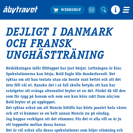
DEJLIGT I DANMARK
Köp biljett
OCH FRANSK
Travprogrammet
Boka ställplats
UNGHÄSTTRÄNING
Bra att veta
Restauranger
Nedräkningen inför Elitloppet har just börjat. Lottningen är klar.
Spekulationerna kan börja. Bold Eagle blir dunderfavorit. Det
Catering by Lyon
ryktas om att han testats utan sin borste runt bettet och att det
Hotell nära oss
inte föll väl ut. Kanske det i sâ fall skulle betyda att han har
Nybörjar­guide
svârigeter att svänga alternativt bryter ut en del. Fördel dâ till den
som fâr rygg pâ honom och som sen kan köra rakt fram när/om
Presentkort
Bold bryter ut pâ upploppet.
Tävlingsdagar
Det ryktas ocksâ om att Nuncio hittills har körts passivt hela vâren
och att vi kommer se en helt annan Nuncio nu pâ söndag.
FAQ
Jag hoppas verkligen att det stämmer. För det vi alla vill se är ju
ett toppmöte mellan dessa herrar.
Det är väl ocksâ alla dessa spekulationer som höjer stämning och