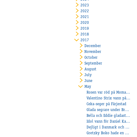
2023
2022
2021
2020
2019
2018
2017
December
November
October
September
August
July
June
May
Rosen var röd på Momarken
Valentino Strix vann på Sundbyholm!
Ceka-seger på Färjestad
Glada segrare under Breddloppskvällen!
Bella och Eddie gladast på Axevalla!
Idol vann för Daniel Karlsson
Dejligt i Danmark och Fransk unghästträning
Gretzky Boko hade en härlig kväll på Mantorp!