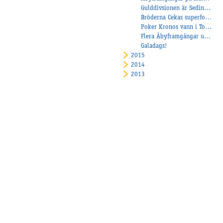
Gulddivsionen är Sedinarnas andra hem!
Bröderna Cekas superform fortsätter
Poker Kronos vann i Toulouse
Flera Åbyframgångar under helgen
Galadags!
2015
2014
2013