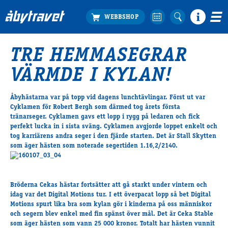
TRE HEMMASEGRAR
Köp biljett
VÄRMDE I KYLAN!
Travprogrammet
Boka ställplats
Åbyhästarna var på topp vid dagens lunchtävlingar. Först ut var
Bra att veta
Cyklamen för Robert Bergh som därmed tog årets första
Restauranger
tränarseger. Cyklamen gavs ett lopp i rygg på ledaren och fick
perfekt lucka in i sista sväng. Cyklamen avgjorde loppet enkelt och
Catering by Lyon
tog karriärens andra seger i den fjärde starten. Det är Stall Skytten
Hotell nära oss
som äger hästen som noterade segertiden 1.16,2/2140.
Nybörjar­guide
Presentkort
Tävlingsdagar
Bröderna Cekas hästar fortsätter att gå starkt under vintern och
idag var det Digital Motions tur. I ett överpacat lopp så bet Digital
FAQ
Motions spurt lika bra som kylan gör i kinderna på oss människor
och segern blev enkel med fin spänst över mål. Det är Ceka Stable
som äger hästen som vann 25 000 kronor. Totalt har hästen vunnit