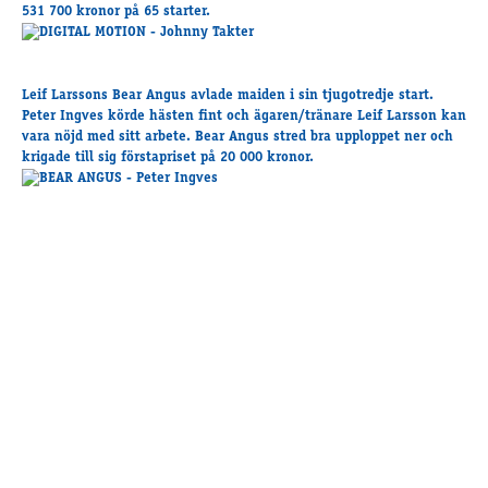
Travkonferens
531 700 kronor på 65 starter.
Exponering & värdskap
Aktiviteter
Leif Larssons Bear Angus avlade maiden i sin tjugotredje start.
Peter Ingves körde hästen fint och ägaren/tränare Leif Larsson kan
vara nöjd med sitt arbete. Bear Angus stred bra upploppet ner och
Hört och hänt
krigade till sig förstapriset på 20 000 kronor.
Tävling
Tävlingsserier
Träning och provlopp
Aktiva
Månadens hästägare 2026
Månadens B-tränare 2026
Euro Classic Trot
Andelshästar
Åby Stora Pris 2026
Supertorsdag för företag