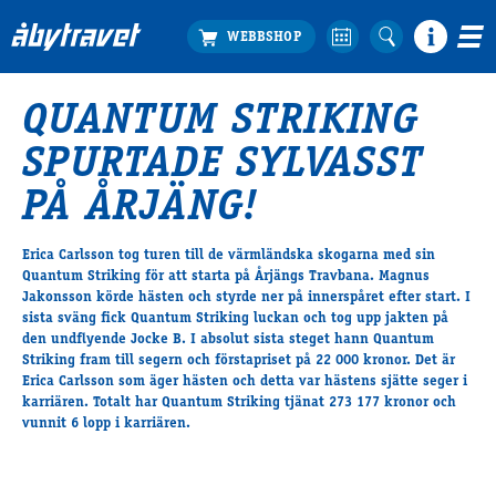
QUANTUM STRIKING
Köp biljett
SPURTADE SYLVASST
Travprogrammet
Boka ställplats
PÅ ÅRJÄNG!
Bra att veta
Restauranger
Erica Carlsson tog turen till de värmländska skogarna med sin
Quantum Striking för att starta på Årjängs Travbana. Magnus
Catering by Lyon
Jakonsson körde hästen och styrde ner på innerspåret efter start. I
Hotell nära oss
sista sväng fick Quantum Striking luckan och tog upp jakten på
Nybörjar­guide
den undflyende Jocke B. I absolut sista steget hann Quantum
Striking fram till segern och förstapriset på 22 000 kronor. Det är
Presentkort
Erica Carlsson som äger hästen och detta var hästens sjätte seger i
Tävlingsdagar
karriären. Totalt har Quantum Striking tjänat 273 177 kronor och
vunnit 6 lopp i karriären.
FAQ