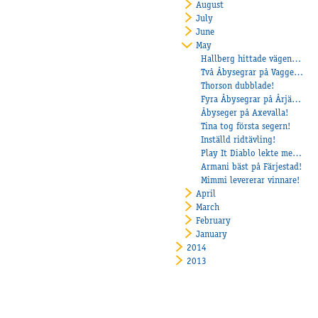
August
July
June
May
Hallberg hittade vägen till vinnarcirkeln igen!
Två Åbysegrar på Vaggeryd!
Thorson dubblade!
Fyra Åbysegrar på Årjängstravet!
Åbyseger på Axevalla!
Tina tog första segern!
Inställd ridtävling!
Play It Diablo lekte med motståndarna på Mantorp
Armani bäst på Färjestad!
Mimmi levererar vinnare!
April
March
February
January
2014
2013