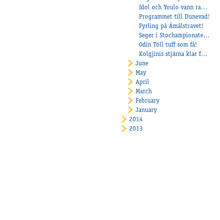
Idol och Youlo vann race på Halmstad!
Programmet till Dunevad!
Fyrling på Åmålstravet!
Seger i Stochampionatet för Some Summit och Veijo Heiskanen
Odin Töll tuff som få!
​Kolgjinis stjärna klar för Åby Stora Pris!
June
May
April
March
February
January
2014
2013