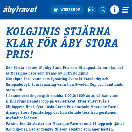
​KOLGJINIS STJÄRNA
Köp biljett
KLAR FÖR ÅBY STORA
Travprogrammet
Boka ställplats
PRIS!
Bra att veta
Restauranger
Den första hästen till Åby Stora Pris den 15 augusti är nu klar, det
är Mosaique Face som tränas av Lutfi Kolgjini!
Catering by Lyon
Mosaique Face vann som fyraåring Svenskt Travderby och
Hotell nära oss
Europaderbyt. Som femåring vann han Sweden Cup och Jämtlands
Nybörjar­guide
Stora Pris.
I år som sexåringen gick snabba 1.09.0/1609 auto, då han vann
Presentkort
H.K.H Prins Daniels lopp på Gävletravet. Efter slutat tvåa i
Tävlingsdagar
Elitloppets final, fyra i Oslo Grand Prix startade Mosaique Face i
Årjängs Stora Sprinterlopp där han slutade trea från positionen
FAQ
utvändigt ledaren.
På sina femtio starter har Mosaique Face vunnit 13 lopp och tjänat
9,6 miljoner. Det är Tommy Nilsson i Malmö som äger hästen.