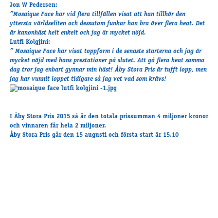
Travkonferens
Jon W Pedersen:
”Mosaique Face har vid flera tillfällen visat att han tillhör den
Exponering & värdskap
yttersta världseliten och dessutom funkar han bra över flera heat. Det
Aktiviteter
är kanonhäst helt enkelt och jag är mycket nöjd.
Lutfi Kolgjini:
” Mosaique Face har visat toppform i de senaste starterna och jag är
mycket nöjd med hans prestationer på slutet. Att gå flera heat samma
Hört och hänt
dag tror jag enbart gynnar min häst! Åby Stora Pris är tufft lopp, men
Tävling
jag har vunnit loppet tidigare så jag vet vad som krävs!
Tävlingsserier
Träning och provlopp
Aktiva
I Åby Stora Pris 2015 så är den totala prissumman 4 miljoner kronor
och vinnaren får hela 2 miljoner.
Månadens hästägare 2026
Åby Stora Pris går den 15 augusti och första start är 15.10
Månadens B-tränare 2026
Euro Classic Trot
Andelshästar
Åby Stora Pris 2026
Supertorsdag för företag