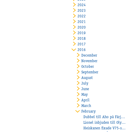
2024
2023
2022
2021
2020
2019
2018
2017
2016
December
November
October
September
August
July
June
May
April
March
February
Dubbel till Aho på Färjestad och Pepe di Jesolo bäst igen
Lionel inbjuden till Olympiatravet
Heiskanen fixade V75-seger till Åbytravet