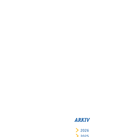
Supertorsdag
Ponnytravtävlingar
Ridsport
Om travskolan
Samarbetspartners
Licenskurser
Kursutbud och Aktiviteter
Ungdoms­stipendium
Ledningsgrupp
Kontakt
Styrelsen
ARKIV
Åby Trav­sällskap
Intresseföreningar
2026
2025
Press