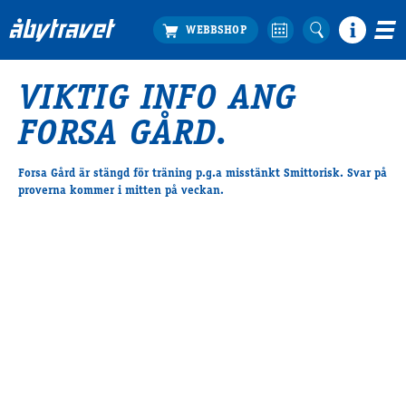
VIKTIG INFO ANG
Köp biljett
FORSA GÅRD.
Travprogrammet
Boka ställplats
Forsa Gård är stängd för träning p.g.a misstänkt Smittorisk. Svar på
Bra att veta
proverna kommer i mitten på veckan.
Restauranger
Catering by Lyon
Hotell nära oss
Nybörjar­guide
Presentkort
Tävlingsdagar
FAQ