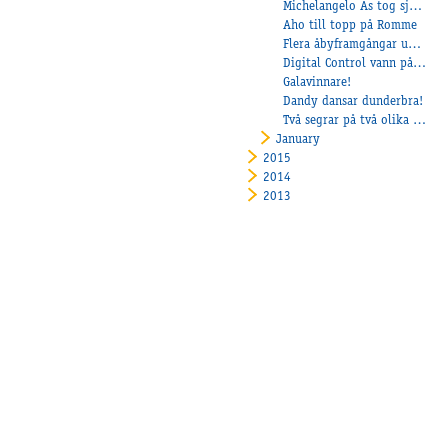
Michelangelo Ås tog sjätte raka segern
Aho till topp på Romme
Flera åbyframgångar under kvällen!
Digital Control vann på V75
Galavinnare!
Dandy dansar dunderbra!
Två segrar på två olika banor!
January
2015
2014
2013