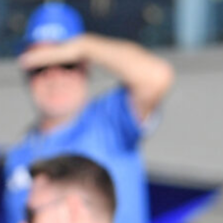
Travkonferens
Exponering & värdskap
Aktiviteter
Hört och hänt
Tävling
Tävlingsserier
Träning och provlopp
Aktiva
Månadens hästägare 2026
Månadens B-tränare 2026
Euro Classic Trot
Andelshästar
Åby Stora Pris 2026
Supertorsdag för företag