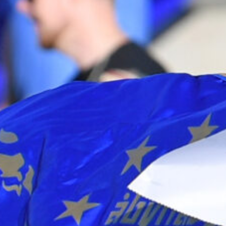
Supertorsdag
Ponnytravtävlingar
Ridsport
Om travskolan
Samarbetspartners
Licenskurser
Kursutbud och Aktiviteter
Ungdoms­stipendium
Ledningsgrupp
Kontakt
Styrelsen
Åby Trav­sällskap
Intresseföreningar
Press