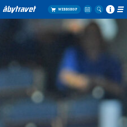
Köp biljett
Travprogrammet
Boka ställplats
Bra att veta
Restauranger
Catering by Lyon
Hotell nära oss
Nybörjar­guide
Presentkort
Tävlingsdagar
FAQ