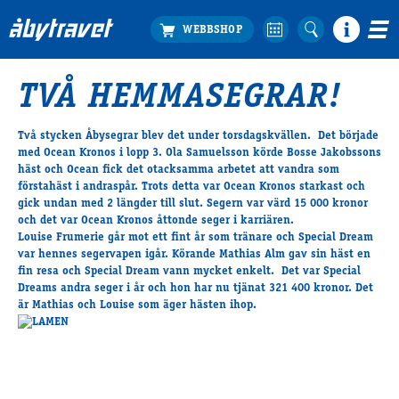
TVÅ HEMMASEGRAR!
Köp biljett
Travprogrammet
Två stycken Åbysegrar blev det under torsdagskvällen. Det började
med Ocean Kronos i lopp 3. Ola Samuelsson körde Bosse Jakobssons
Boka ställplats
häst och Ocean fick det otacksamma arbetet att vandra som
Bra att veta
förstahäst i andraspår. Trots detta var Ocean Kronos starkast och
Restauranger
gick undan med 2 längder till slut. Segern var värd 15 000 kronor
och det var Ocean Kronos åttonde seger i karriären.
Catering by Lyon
Louise Frumerie går mot ett fint år som tränare och Special Dream
Hotell nära oss
var hennes segervapen igår. Körande Mathias Alm gav sin häst en
fin resa och Special Dream vann mycket enkelt. Det var Special
Nybörjar­guide
Dreams andra seger i år och hon har nu tjänat 321 400 kronor. Det
Presentkort
är Mathias och Louise som äger hästen ihop.
Tävlingsdagar
FAQ