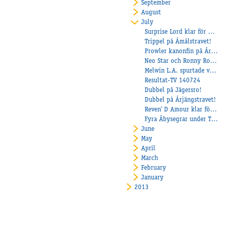
September
August
July
Surprise Lord klar för Åby Stora Pris!
Trippel på Åmålstravet!
Prowler kanonfin på Årjäng!
Neo Star och Ronny Rosér segerade på Halmstad!
Melwin L.A. spurtade vassst!
Resultat-TV 140724
Dubbel på Jägersro!
Dubbel på Årjängstravet!
Reven' D Amour klar för Åby Stora Pris!
Fyra Åbysegrar under Trippeltravet på Axevalla!
June
May
April
March
February
January
2013