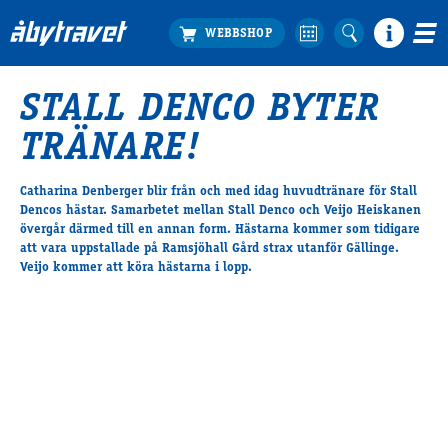
STALL DENCO BYTER
Köp biljett
TRÄNARE!
Travprogrammet
Boka ställplats
Catharina Denberger blir från och med idag huvudtränare för Stall
Bra att veta
Dencos hästar. Samarbetet mellan Stall Denco och Veijo Heiskanen
Restauranger
övergår därmed till en annan form. Hästarna kommer som tidigare
att vara uppstallade på Ramsjöhall Gård strax utanför Gällinge.
Catering by Lyon
Veijo kommer att köra hästarna i lopp.
Hotell nära oss
Nybörjar­guide
Presentkort
Tävlingsdagar
FAQ