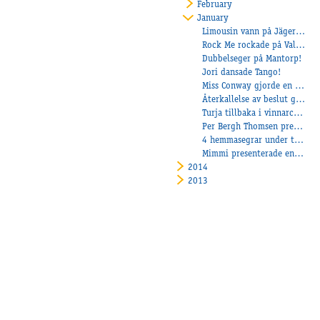
February
January
Limousin vann på Jägersro!
Rock Me rockade på Valla!
Dubbelseger på Mantorp!
Jori dansade Tango!
Miss Conway gjorde en fin debut för Sara!
Återkallelse av beslut gällande barfotakörning
Turja tillbaka i vinnarcirkeln!
Per Bergh Thomsen presenterade en fin vinnare!
4 hemmasegrar under torsdagen!
Mimmi presenterade en fin vinnare!
2014
2013