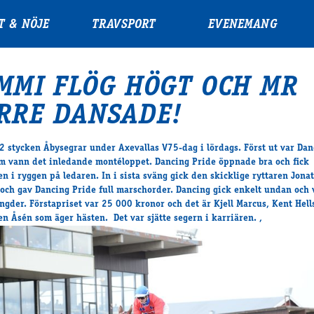
T & NÖJE
TRAVSPORT
EVENEMANG
MMI FLÖG HÖGT OCH MR
RRE DANSADE!
 2 stycken Åbysegrar under Axevallas V75-dag i lördags. Först ut var Dan
m vann det inledande montéloppet. Dancing Pride öppnade bra och fick
en i ryggen på ledaren. In i sista sväng gick den skicklige ryttaren Jona
 och gav Dancing Pride full marschorder. Dancing gick enkelt undan och
ngder. Förstapriset var 25 000 kronor och det är Kjell Marcus, Kent Hel
en Åsén som äger hästen. Det var sjätte segern i karriären. ,