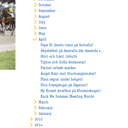
October
September
August
July
June
May
April
Pepe Di Jesolo vann på Solvalla!
Åbydubbel på Axevalla där Amanda skrällde!
Hört och hänt 160426
Tiptoe och Sofia dominerar!
Patriot avlade maiden
Angel Rain mot Stochampionatet!
Flera segrar under helgen!
Fina framgångar på Jägersro!
Ny Komet knallbra på Klosterskogen!
Rock Me Summer Meeting Monté
March
February
January
2015
2014