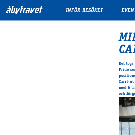
INFÖR BESÖKET
EVEN
MI
CA
Det togs
Pride so
position
Carré ut
med 6 lä
och Jörg