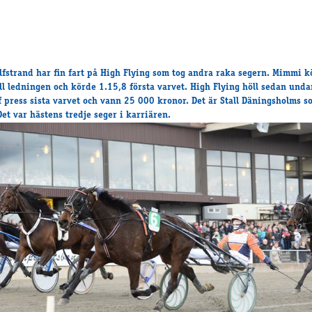
fstrand har fin fart på High Flying som tog andra raka segern. Mimmi k
ill ledningen och körde 1.15,8 första varvet. High Flying höll sedan unda
ff press sista varvet och vann 25 000 kronor. Det är Stall Däningsholms s
Det var hästens tredje seger i karriären.