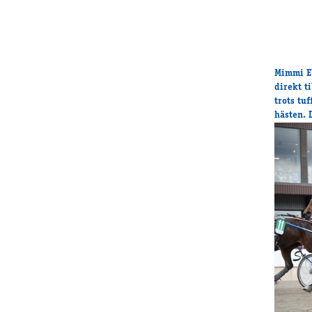
Mimmi El
direkt t
trots tu
hästen. 