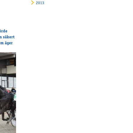
2013
örde
n säkert
om äger