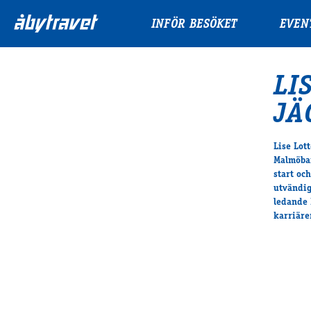
INFÖR BESÖKET
EVEN
LI
JÄ
Lise Lot
Malmöban
start oc
utvändig
ledande 
karriäre