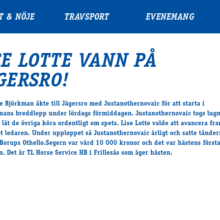
T & NÖJE
TRAVSPORT
EVENEMANG
SE LOTTE VANN PÅ
GERSRO!
te Björkman åkte till Jägersro med Justanothernovaic för att starta i
ans breddlopp under lördags förmiddagen. Justanothernovaic togs lugn
h lät de övriga köra ordentligt om spets. Lise Lotte valde att avancera fr
t ledaren. Under upploppet så Justanothernovaic ärligt och satte tänder
Borups Othello.Segern var värd 10 000 kronor och det var hästens första
n. Det är TL Horse Service HB i Frillesås som äger hästen.